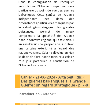
Dans la configuration de l’échiquier
géopolitique, l’Albanie occupe une place
particulière du point de vue des guerres
balkaniques. Cette genèse de l’Albanie
indépendante, née dans des
circonstances particulières marquées par
le calcul géostratégique des grandes
puissances, permet de mieux
comprendre la spécificité de l’Albanie
dans le contexte régional qui est le sien. Il
en résulterait une propension à cultiver
une certaine extériorité à l’égard des
nations voisines. Cela ne dévalue en rien
le désir de faire nation mais cela éclaire
d’un jour particulier la constitution de
l’Albanie.
Lire la suite
Cahier - 21-06-2024 - Arta Seiti (dir.) :
Des guerres balkaniques à la Grande
Guerre : un regard stratégique - p. 7-8
Introduction
-
Arta Seiti