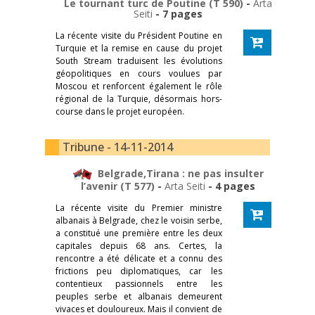
Le tournant turc de Poutine (T 590)
-
Arta
Seiti
- 7 pages
La récente visite du Président Poutine en
Turquie et la remise en cause du projet
South Stream traduisent les évolutions
géopolitiques en cours voulues par
Moscou et renforcent également le rôle
régional de la Turquie, désormais hors-
course dans le projet européen.
Tribune - 14-11-2014
Belgrade,Tirana : ne pas insulter
l’avenir (T 577)
-
Arta Seiti
- 4 pages
La récente visite du Premier ministre
albanais à Belgrade, chez le voisin serbe,
a constitué une première entre les deux
capitales depuis 68 ans. Certes, la
rencontre a été délicate et a connu des
frictions peu diplomatiques, car les
contentieux passionnels entre les
peuples serbe et albanais demeurent
vivaces et douloureux. Mais il convient de