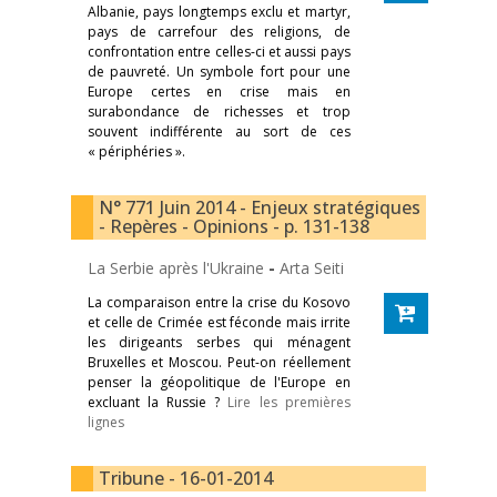
Albanie, pays longtemps exclu et martyr,
pays de carrefour des religions, de
confrontation entre celles-ci et aussi pays
de pauvreté. Un symbole fort pour une
Europe certes en crise mais en
surabondance de richesses et trop
souvent indifférente au sort de ces
« périphéries ».
N° 771 Juin 2014 - Enjeux stratégiques
- Repères - Opinions - p. 131-138
La Serbie après l'Ukraine
-
Arta Seiti
La comparaison entre la crise du Kosovo
et celle de Crimée est féconde mais irrite
les dirigeants serbes qui ménagent
Bruxelles et Moscou. Peut-on réellement
penser la géopolitique de l'Europe en
excluant la Russie ?
Lire les premières
lignes
Tribune - 16-01-2014