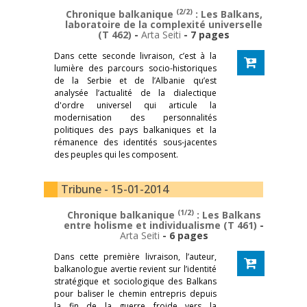
(2/2)
Chronique balkanique
: Les Balkans,
laboratoire de la complexité universelle
(T 462)
-
Arta Seiti
- 7 pages
Dans cette seconde livraison, c’est à la
lumière des parcours socio-historiques
de la Serbie et de l’Albanie qu’est
analysée l’actualité de la dialectique
d'ordre universel qui articule la
modernisation des personnalités
politiques des pays balkaniques et la
rémanence des identités sous-jacentes
des peuples qui les composent.
Tribune - 15-01-2014
(1/2)
Chronique balkanique
: Les Balkans
entre holisme et individualisme (T 461)
-
Arta Seiti
- 6 pages
Dans cette première livraison, l’auteur,
balkanologue avertie revient sur l’identité
stratégique et sociologique des Balkans
pour baliser le chemin entrepris depuis
la fin de la guerre froide vers la