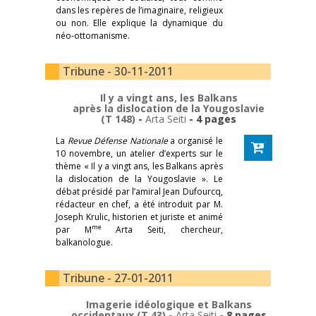
dans les repères de l’imaginaire, religieux
ou non. Elle explique la dynamique du
néo-ottomanisme.
Tribune - 30-11-2011
Il y a vingt ans, les Balkans
après la dislocation de la Yougoslavie
(T 148)
-
Arta Seiti
- 4 pages
La
Revue Défense Nationale
a organisé le
10 novembre, un atelier d’experts sur le
thème « Il y a vingt ans, les Balkans après
la dislocation de la Yougoslavie ». Le
débat présidé par l’amiral Jean Dufourcq,
rédacteur en chef, a été introduit par M.
Joseph Krulic, historien et juriste et animé
me
par M
Arta Seiti, chercheur,
balkanologue.
Tribune - 27-01-2011
Imagerie idéologique et Balkans
occidentaux (T 43)
-
Arta Seiti
- 8 pages