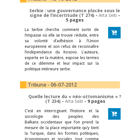
Serbie : une gouvernance placée sous le
signe de l’incertitude (T 274)
-
Arta Seiti
-
5 pages
La Serbie cherche comment sortir de
l’impasse où elle se trouve réduite, entre
sa volonté d’adhésion à l’Union
européenne et son refus de reconnaître
l’indépendance du Kosovo. L’auteure,
experte en la matière, expose les termes
de ce dilemme et leur impact sur la
politique intérieure serbe.
Tribune - 06-07-2012
Quelle lecture du « néo-ottomanisme » ?
(T 234)
-
Arta Seiti
- 9 pages
C’est en interrogeant l’histoire et la
sociologie des peuples des
Balkans occidentaux que l’on prend la
mesure de la place importante qu’y tient
la Turquie, dans les formes politiques,
économiques et sociales, tout comme