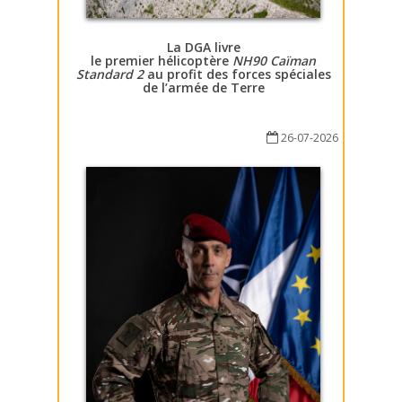
La DGA livre
le premier hélicoptère
NH90 Caïman
Standard 2
au profit des forces spéciales
de l’armée de Terre
26-07-2026