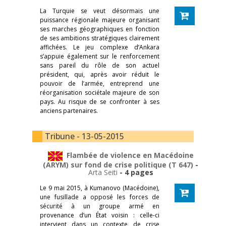
La Turquie se veut désormais une
puissance régionale majeure organisant
ses marches géographiques en fonction
de ses ambitions stratégiques clairement
affichées. Le jeu complexe d’Ankara
s’appuie également sur le renforcement
sans pareil du rôle de son actuel
président, qui, après avoir réduit le
pouvoir de l’armée, entreprend une
réorganisation sociétale majeure de son
pays. Au risque de se confronter à ses
anciens partenaires.
Tribune - 13-05-2015
Flambée de violence en Macédoine
(ARYM) sur fond de crise politique (T 647)
-
Arta Seiti
- 4 pages
Le 9 mai 2015, à Kumanovo (Macédoine),
une fusillade a opposé les forces de
sécurité à un groupe armé en
provenance d’un État voisin : celle-ci
intervient dans un contexte de crise