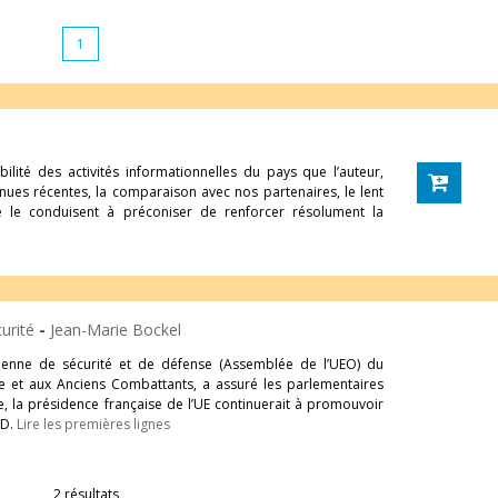
1
ilité des activités informationnelles du pays que l’auteur,
nues récentes, la comparaison avec nos par­tenaires, le lent
 le conduisent à préconiser de renforcer résolument la
curité
-
Jean-Marie Bockel
enne de sécurité et de défense (Assemblée de l’UEO) du
se et aux Anciens Combattants, a assuré les parlementaires
e, la présidence française de l’UE continuerait à promouvoir
SD.
Lire les premières lignes
2 résultats