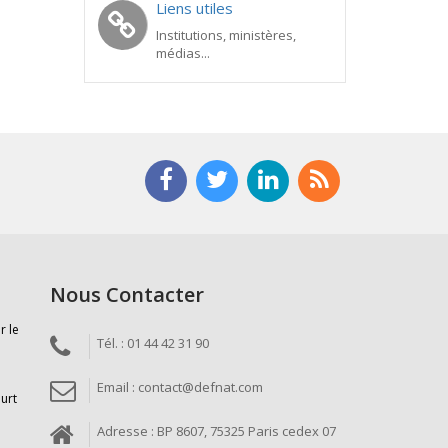
Liens utiles
Institutions, ministères,
médias...
Nous Contacter
r le
Tél. : 01 44 42 31 90
Email : contact@defnat.com
ourt
Adresse : BP 8607, 75325 Paris cedex 07