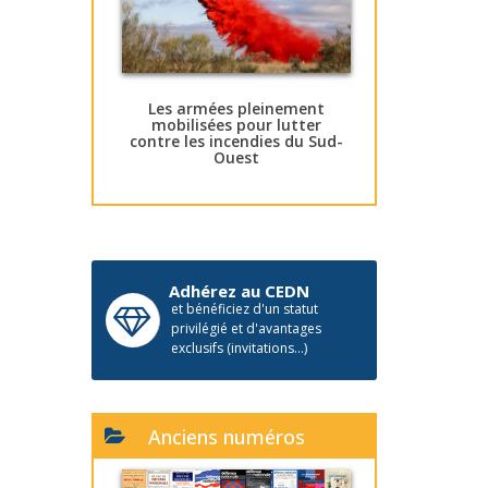
Les armées pleinement
mobilisées pour lutter
contre les incendies du Sud-
Ouest
Adhérez au CEDN
et bénéficiez d'un statut
privilégié et d'avantages
exclusifs (invitations...)
Anciens numéros