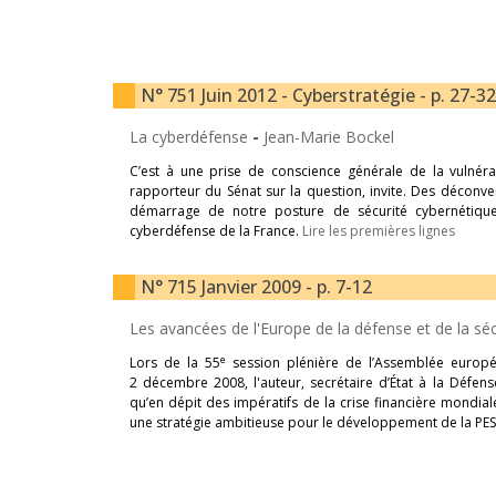
N° 751 Juin 2012 - Cyberstratégie - p. 27-32
La cyberdéfense
-
Jean-Marie Bockel
C’est à une prise de conscience générale de la vulnérab
rapporteur du Sénat sur la question, invite. Des déconve
démarrage de notre posture de sécurité cybernétique
cyberdéfense de la France.
Lire les premières lignes
N° 715 Janvier 2009 - p. 7-12
Les avancées de l'Europe de la défense et de la sé
e
Lors de la 55
session plénière de l’Assemblée europé
2 décembre 2008, l'auteur, secrétaire d’État à la Défen
qu’en dépit des impératifs de la crise financière mondial
une stratégie ambitieuse pour le développement de la PE