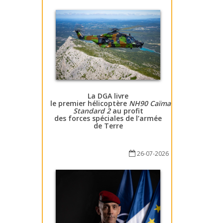
La DGA livre
le premier hélicoptère
NH90 Caïman
Standard 2
au profit
des forces spéciales de l’armée
de Terre
26-07-2026