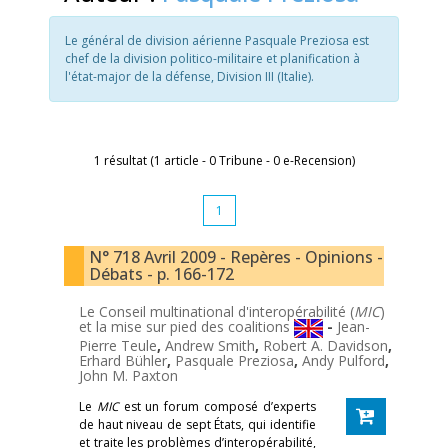
Le général de division aérienne Pasquale Preziosa est
chef de la division politico-militaire et planification à
l'état-major de la défense, Division III (Italie).
1 résultat (1 article - 0 Tribune - 0 e-Recension)
1
N° 718 Avril 2009 - Repères - Opinions -
Débats - p. 166-172
Le Conseil multinational d'interopérabilité (
MIC
)
et la mise sur pied des coalitions
-
Jean-
Pierre Teule
,
Andrew Smith
,
Robert A. Davidson
,
Erhard Bühler
,
Pasquale Preziosa
,
Andy Pulford
,
John M. Paxton
Le
MIC
est un forum composé d’experts
de haut niveau de sept États, qui identifie
et traite les problèmes d’interopérabilité,