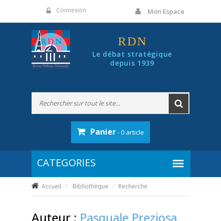
Panneau de gestion des cookies
Connexion
Mon Espace
RDN
Le débat stratégique
depuis 1939
Panier
- 0 article
Accueil
Bibliothèque
Recherche
Auteur :
Pasquale Preziosa