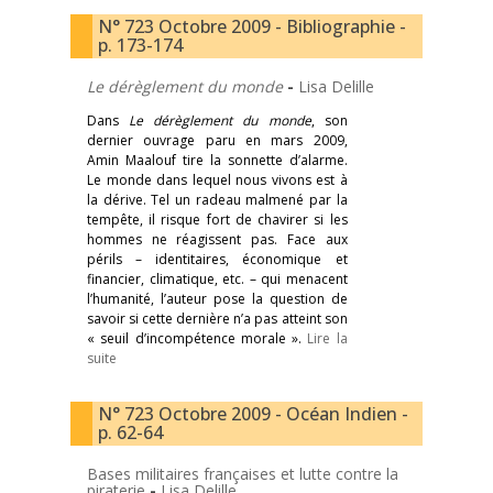
N° 723 Octobre 2009 - Bibliographie -
p. 173-174
Le dérèglement du monde
-
Lisa Delille
Dans
Le dérèglement du monde
, son
dernier ouvrage paru en mars 2009,
Amin Maalouf tire la sonnette d’alarme.
Le monde dans lequel nous vivons est à
la dérive. Tel un radeau malmené par la
tempête, il risque fort de chavirer si les
hommes ne réagissent pas. Face aux
périls – identitaires, économique et
financier, climatique, etc. – qui menacent
l’humanité, l’auteur pose la question de
savoir si cette dernière n’a pas atteint son
« seuil d’incompétence morale ».
Lire la
suite
N° 723 Octobre 2009 - Océan Indien -
p. 62-64
Bases militaires françaises et lutte contre la
piraterie
-
Lisa Delille