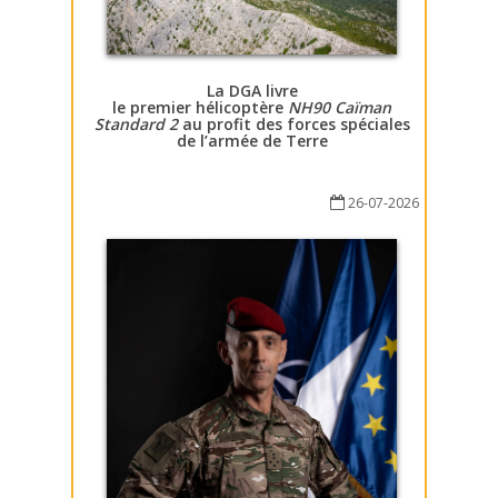
La DGA livre
le premier hélicoptère
NH90 Caïman
Standard 2
au profit des forces spéciales
de l’armée de Terre
26-07-2026