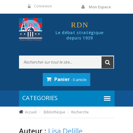
Panneau de gestion des cookies
Connexion
Mon Espace
RDN
Le débat stratégique
depuis 1939
Panier
- 0 article
Accueil
Bibliothèque
Recherche
Auteur :
Lisa Delille