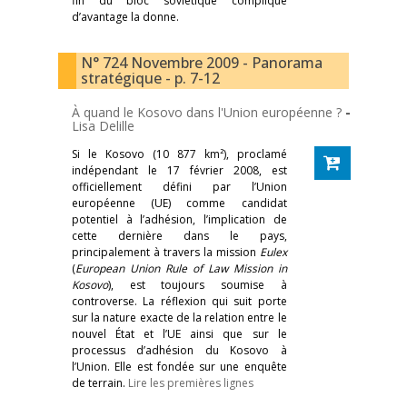
fin du bloc soviétique complique
d’avantage la donne.
N° 724 Novembre 2009 - Panorama
stratégique - p. 7-12
À quand le Kosovo dans l'Union européenne ?
-
Lisa Delille
Si le Kosovo (10 877 km²), proclamé
indépendant le 17 février 2008, est
officiellement défini par l’Union
européenne (UE) comme candidat
potentiel à l’adhésion, l’implication de
cette dernière dans le pays,
principalement à travers la mission
Eulex
(
European Union Rule of Law Mission in
Kosovo
), est toujours soumise à
controverse. La réflexion qui suit porte
sur la nature exacte de la relation entre le
nouvel État et l’UE ainsi que sur le
processus d’adhésion du Kosovo à
l’Union. Elle est fondée sur une enquête
de terrain.
Lire les premières lignes