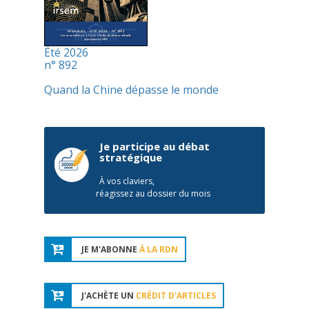
Été 2026
n° 892
Quand la Chine dépasse le monde
Je participe au débat
stratégique
À vos claviers,
réagissez au dossier du mois
JE M'ABONNE
À LA RDN
J'ACHÈTE UN
CRÉDIT D'ARTICLES