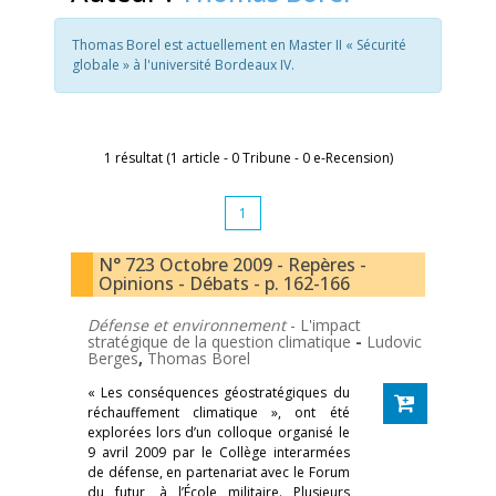
Thomas Borel est actuellement en Master II « Sécurité
globale » à l'université Bordeaux IV.
1 résultat (1 article - 0 Tribune - 0 e-Recension)
1
N° 723 Octobre 2009 - Repères -
Opinions - Débats - p. 162-166
Défense et environnement
- L'impact
stratégique de la question climatique
-
Ludovic
Berges
,
Thomas Borel
« Les conséquences géostratégiques du
réchauffement climatique », ont été
explorées lors d’un colloque organisé le
9 avril 2009 par le Collège interarmées
de défense, en partenariat avec le Forum
du futur, à l’École militaire. Plusieurs