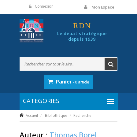
Panneau de gestion des cookies
Connexion
Mon Espace
RDN
Le débat stratégique
depuis 1939
Panier
- 0 article
Accueil
Bibliothèque
Recherche
Auteur :
Thomas Borel