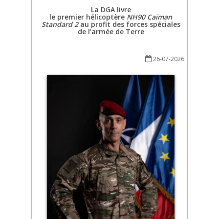
La DGA livre
le premier hélicoptère
NH90 Caïman
Standard 2
au profit des forces spéciales
de l’armée de Terre
26-07-2026