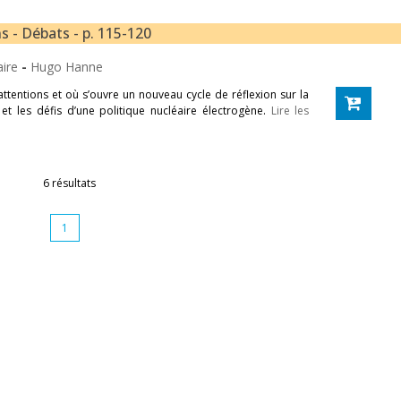
 - Débats - p. 115-120
aire
-
Hugo Hanne
ttentions et où s’ouvre un nouveau cycle de réflexion sur la
s et les défis d’une politique nucléaire électrogène.
Lire les
6 résultats
1