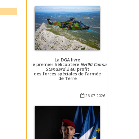
La DGA livre
le premier hélicoptère
NH90 Caïman
Standard 2
au profit
des forces spéciales de l’armée
de Terre
26-07-2026