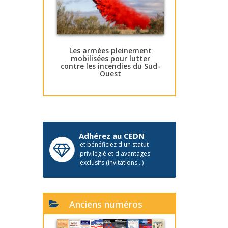
Les armées pleinement
mobilisées pour lutter
contre les incendies du Sud-
Ouest
Adhérez au CEDN
et bénéficiez d'un statut
privilégié et d'avantages
exclusifs (invitations...)
Anciens numéros