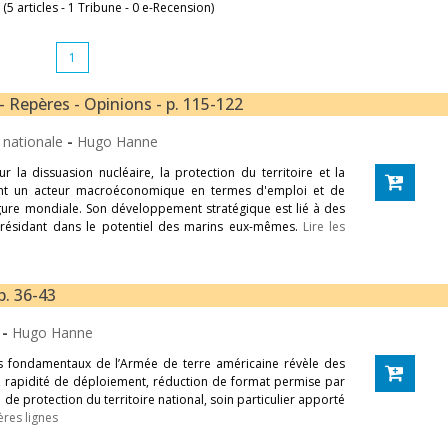
 (5 articles - 1 Tribune - 0 e-Recension)
1
- Repères - Opinions - p. 115-122
e nationale
-
Hugo Hanne
 la dissuasion nucléaire, la protection du territoire et la
ment un acteur macroéconomique en termes d'emploi et de
gure mondiale. Son développement stratégique est lié à des
e résidant dans le potentiel des marins eux-mêmes.
Lire les
p. 36-43
e
-
Hugo Hanne
es fondamentaux de l’Armée de terre américaine révèle des
é, rapidité de déploiement, réduction de format permise par
de protection du territoire national, soin particulier apporté
ères lignes