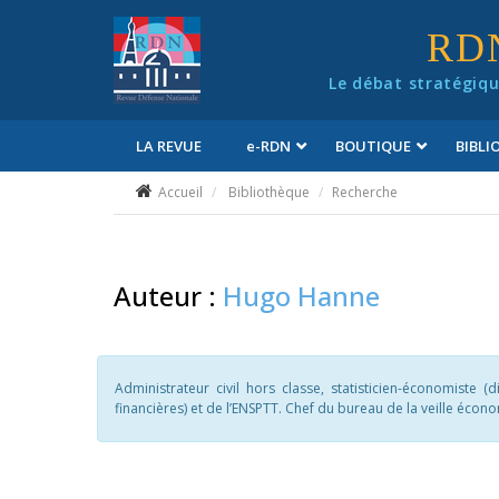
Panneau de gestion des cookies
RD
Le débat stratégiqu
LA REVUE
e
-RDN
BOUTIQUE
BIBL
Conditions générales de vente
Accueil
Bibliothèque
Recherche
Auteur :
Hugo Hanne
Administrateur civil hors classe, statisticien-économiste 
financières) et de l’ENSPTT. Chef du bureau de la veille écon