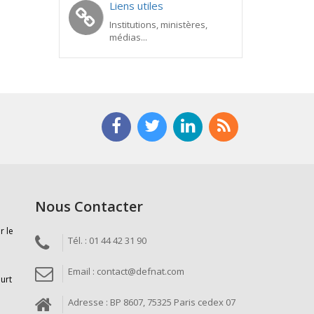
Liens utiles
Institutions, ministères,
médias...
Nous Contacter
r le
Tél. : 01 44 42 31 90
Email : contact@defnat.com
ourt
Adresse : BP 8607, 75325 Paris cedex 07