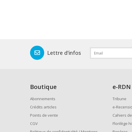
Lettre d'infos
Boutique
e
-RDN
Abonnements
Tribune
Crédits articles
e-Recensi
Points de vente
Cahiers de
CGV
Florilège h
Politique de confidentialité / Mentions
Repères