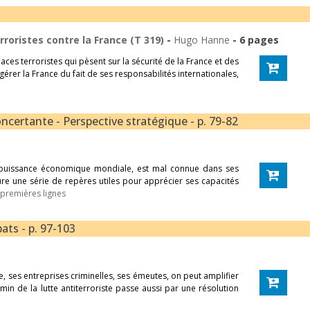
rroristes contre la France (T 319)
-
Hugo Hanne
- 6 pages
ces terroristes qui pèsent sur la sécurité de la France et des
 gérer la France du fait de ses responsabilités internationales,
ncertante - Perspective stratégique - p. 79-82
e puissance économique mondiale, est mal connue dans ses
ure une série de repères utiles pour apprécier ses capacités
s premières lignes
ats - p. 97-103
e, ses entreprises criminelles, ses émeutes, on peut amplifier
emin de la lutte antiterroriste passe aussi par une résolution