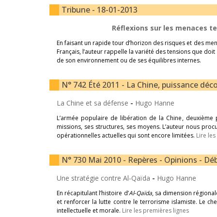
Tribune - 18-01-2013
Réflexions sur les menaces te
En faisant un rapide tour d’horizon des risques et des mena
Français, l’auteur rappelle la variété des tensions que doit
de son environnement ou de ses équilibres internes.
N° 742 Été 2011 - La Chine, puissance déco
La Chine et sa défense
-
Hugo Hanne
L’armée populaire de libération de la Chine, deuxièm
missions, ses structures, ses moyens. L’auteur nous proc
opérationnelles actuelles qui sont encore limitées.
Lire le
N° 730 Mai 2010 - Repères - Opinions - Déb
Une stratégie contre Al-Qaïda
-
Hugo Hanne
En récapitulant l’histoire d’
Al
-
Qaïda
, sa dimension régional
et renforcer la lutte contre le terrorisme islamiste. Le ch
intellectuelle et morale.
Lire les premières lignes