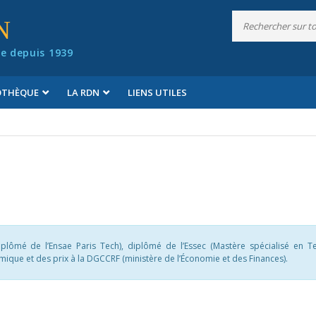
N
e depuis 1939
IOTHÈQUE
LA RDN
LIENS UTILES
(diplômé de l’Ensae Paris Tech), diplômé de l’Essec (Mastère spécialisé en T
omique et des prix à la DGCCRF (ministère de l’Économie et des Finances).