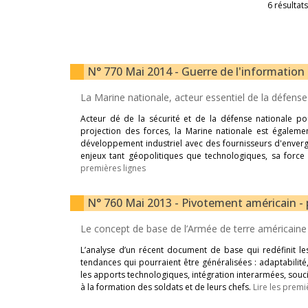
6 résultats
N° 770 Mai 2014 - Guerre de l'information 
La Marine nationale, acteur essentiel de la défens
Acteur dé de la sécurité et de la défense nationale pour
projection des forces, la Marine nationale est égale
développement industriel avec des fournisseurs d'enver
enjeux tant géopolitiques que technologiques, sa forc
premières lignes
N° 760 Mai 2013 - Pivotement américain - 
Le concept de base de l’Armée de terre américain
L’analyse d’un récent document de base qui redéfinit l
tendances qui pourraient être généralisées : adaptabilit
les apports technologiques, intégration interarmées, souci 
à la formation des soldats et de leurs chefs.
Lire les premi