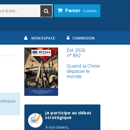
Panier
- 0 article
MON ESPACE
CONNEXION
Été 2026
n° 892
Quand la Chine
dépasse le
monde
echniques
Je participe au débat
stratégique
À vos claviers,