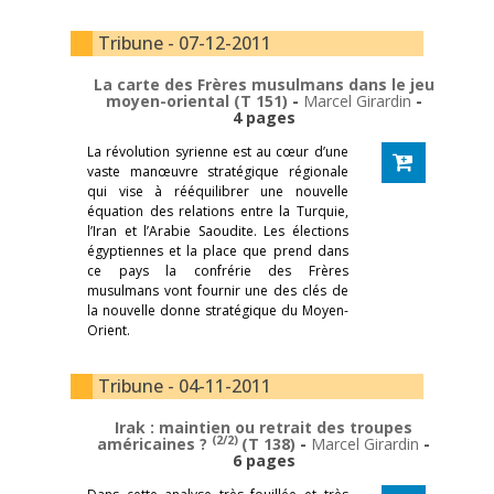
Tribune - 07-12-2011
La carte des Frères musulmans dans le jeu
moyen-oriental (T 151)
-
Marcel Girardin
-
4 pages
La révolution syrienne est au cœur d’une
vaste manœuvre stratégique régionale
qui vise à rééquilibrer une nouvelle
équation des relations entre la Turquie,
l’Iran et l’Arabie Saoudite. Les élections
égyptiennes et la place que prend dans
ce pays la confrérie des Frères
musulmans vont fournir une des clés de
la nouvelle donne stratégique du Moyen-
Orient.
Tribune - 04-11-2011
Irak : maintien ou retrait des troupes
(2/2)
américaines ?
(T 138)
-
Marcel Girardin
-
6 pages