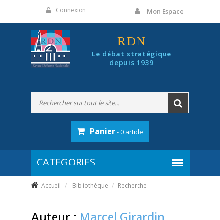
Panneau de gestion des cookies
Connexion
Mon Espace
RDN
Le débat stratégique
depuis 1939
Panier
- 0 article
Accueil
Bibliothèque
Recherche
Auteur :
Marcel Girardin