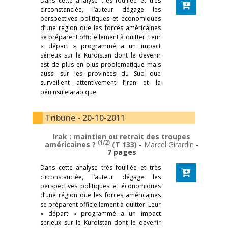
Dans cette analyse très fouillée et très
circonstanciée, l’auteur dégage les
perspectives politiques et économiques
d’une région que les forces américaines
se préparent officiellement à quitter. Leur
« départ » programmé a un impact
sérieux sur le Kurdistan dont le devenir
est de plus en plus problématique mais
aussi sur les provinces du Sud que
surveillent attentivement l’Iran et la
péninsule arabique.
Tribune - 20-10-2011
Irak : maintien ou retrait des troupes
(1/2)
américaines ?
(T 133)
-
Marcel Girardin
-
7 pages
Dans cette analyse très fouillée et très
circonstanciée, l’auteur dégage les
perspectives politiques et économiques
d’une région que les forces américaines
se préparent officiellement à quitter. Leur
« départ » programmé a un impact
sérieux sur le Kurdistan dont le devenir