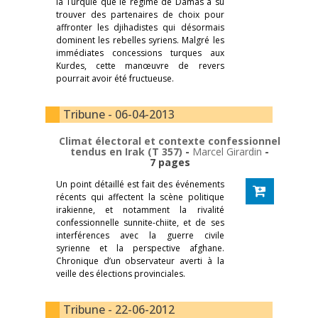
la Turquie que le régime de Damas a su
trouver des partenaires de choix pour
affronter les djihadistes qui désormais
dominent les rebelles syriens. Malgré les
immédiates concessions turques aux
Kurdes, cette manœuvre de revers
pourrait avoir été fructueuse.
Tribune - 06-04-2013
Climat électoral et contexte confessionnel
tendus en Irak (T 357)
-
Marcel Girardin
-
7 pages
Un point détaillé est fait des événements
récents qui affectent la scène politique
irakienne, et notamment la rivalité
confessionnelle sunnite-chiite, et de ses
interférences avec la guerre civile
syrienne et la perspective afghane.
Chronique d’un observateur averti à la
veille des élections provinciales.
Tribune - 22-06-2012