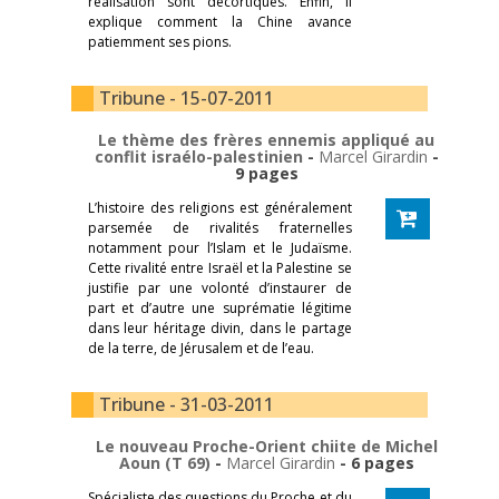
réalisation sont décortiqués. Enfin, il
explique comment la Chine avance
patiemment ses pions.
Tribune - 15-07-2011
Le thème des frères ennemis appliqué au
conflit israélo-palestinien
-
Marcel Girardin
-
9 pages
L’histoire des religions est généralement
parsemée de rivalités fraternelles
notamment pour l’Islam et le Judaïsme.
Cette rivalité entre Israël et la Palestine se
justifie par une volonté d’instaurer de
part et d’autre une suprématie légitime
dans leur héritage divin, dans le partage
de la terre, de Jérusalem et de l’eau.
Tribune - 31-03-2011
Le nouveau Proche-Orient chiite de Michel
Aoun (T 69)
-
Marcel Girardin
- 6 pages
Spécialiste des questions du Proche et du