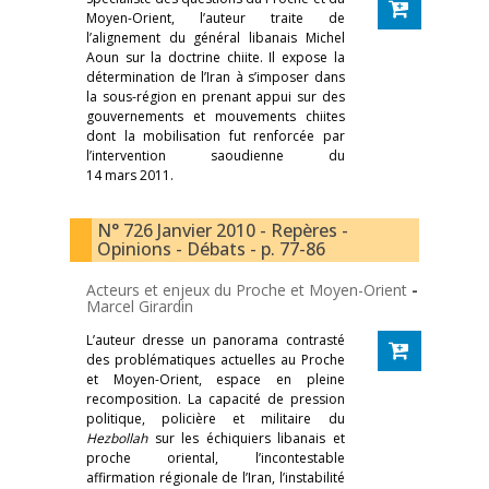
Moyen-Orient, l’auteur traite de
l’alignement du général libanais Michel
Aoun sur la doctrine chiite. Il expose la
détermination de l’Iran à s’imposer dans
la sous-région en prenant appui sur des
gouvernements et mouvements chiites
dont la mobilisation fut renforcée par
l’intervention saoudienne du
14 mars 2011.
N° 726 Janvier 2010 - Repères -
Opinions - Débats - p. 77-86
Acteurs et enjeux du Proche et Moyen-Orient
-
Marcel Girardin
L’auteur dresse un panorama contrasté
des problématiques actuelles au Proche
et Moyen-Orient, espace en pleine
recomposition. La capacité de pression
politique, policière et militaire du
Hezbollah
sur les échiquiers libanais et
proche oriental, l’incontestable
affirmation régionale de l’Iran, l’instabilité