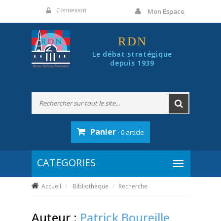
Panneau de gestion des cookies
Connexion
Mon Espace
RDN
Le débat stratégique
depuis 1939
Panier
- 0 article
Accueil
Bibliothèque
Recherche
Auteur :
Patrick Boureille