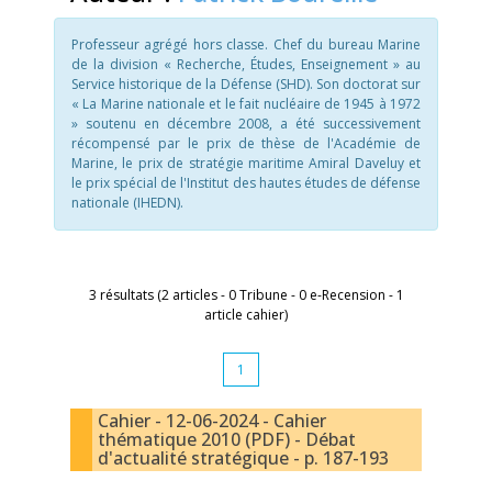
Professeur agrégé hors classe. Chef du bureau Marine
de la division « Recherche, Études, Enseignement » au
Service historique de la Défense (SHD). Son doctorat sur
« La Marine nationale et le fait nucléaire de 1945 à 1972
» soutenu en décembre 2008, a été successivement
récompensé par le prix de thèse de l'Académie de
Marine, le prix de stratégie maritime Amiral Daveluy et
le prix spécial de l'Institut des hautes études de défense
nationale (IHEDN).
3 résultats (2 articles - 0 Tribune - 0 e-Recension - 1
article cahier)
1
Cahier - 12-06-2024 - Cahier
thématique 2010 (PDF) - Débat
d'actualité stratégique - p. 187-193