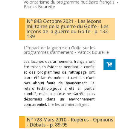
Volontarisme du programme nucléaire français -
Patrick Boureille
N° 843 Octobre 2021 - Les leçons
militaires de la guerre du Golfe - Les
leçons de la guerre du Golfe - p. 132-
139
L’impact de la guerre du Golfe sur les
programmes d’armement
-
Patrick Boureille
Les lacunes des armements français ont
été mises en évidence pendant le conflit
et des programmes de rattrapage ont
alors été lancés même si certains n’ont
pas abouti faute de financement. Le
retard technologique a été en partie
comblé, mais la course ne s’arrête plus
désormais dans un environnement
concurrentiel.
Lire les premières lignes
N° 728 Mars 2010 - Repères - Opinions
- Débats - p. 89-95