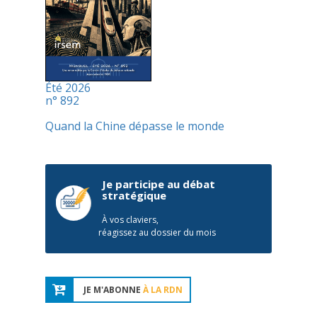
Été 2026
n° 892
Quand la Chine dépasse le monde
Je participe au débat
stratégique
À vos claviers,
réagissez au dossier du mois
JE M'ABONNE
À LA RDN