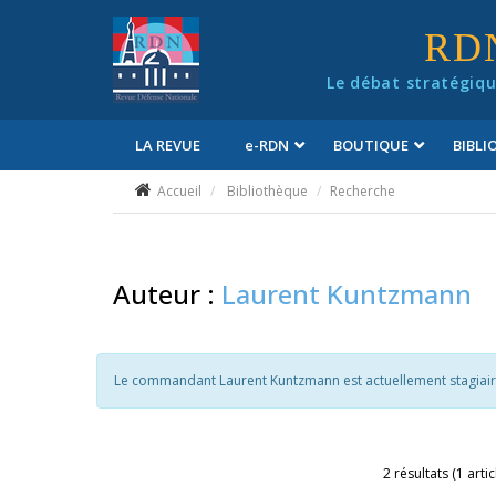
Panneau de gestion des cookies
RD
Le débat stratégiqu
LA REVUE
e
-RDN
BOUTIQUE
BIBL
Conditions générales de vente
Accueil
Bibliothèque
Recherche
Auteur :
Laurent Kuntzmann
Le commandant Laurent Kuntzmann est actuellement stagiair
2 résultats (1 arti