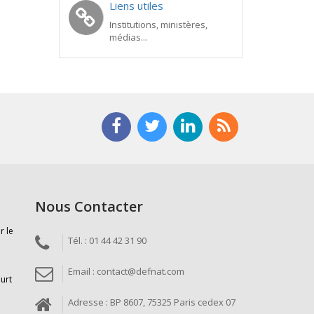
Liens utiles
Institutions, ministères,
médias...
Nous Contacter
r le
Tél. : 01 44 42 31 90
Email : contact@defnat.com
ourt
Adresse : BP 8607, 75325 Paris cedex 07