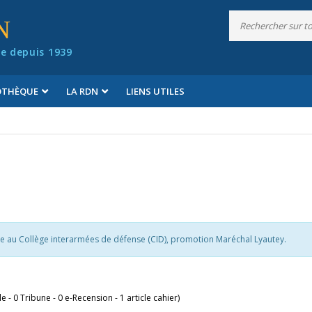
N
e depuis 1939
IOTHÈQUE
LA RDN
LIENS UTILES
e au Collège interarmées de défense (CID), promotion Maréchal Lyautey.
cle - 0 Tribune - 0 e-Recension - 1 article cahier)