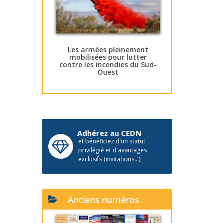
Les armées pleinement
mobilisées pour lutter
contre les incendies du Sud-
Ouest
Adhérez au CEDN
et bénéficiez d'un statut
privilégié et d'avantages
exclusifs (invitations...)
Anciens numéros