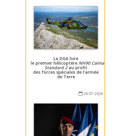
La DGA livre
le premier hélicoptère
NH90 Caïman
Standard 2
au profit
des forces spéciales de l’armée
de Terre
26-07-2026