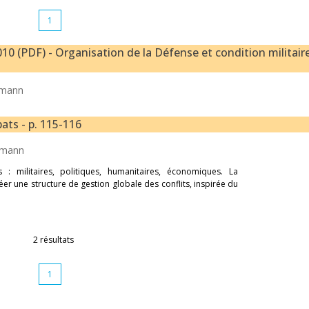
1
10 (PDF) - Organisation de la Défense et condition militaire
zmann
ats - p. 115-116
zmann
: militaires, politiques, humanitaires, économiques. La
er une structure de gestion globale des conflits, inspirée du
2 résultats
1