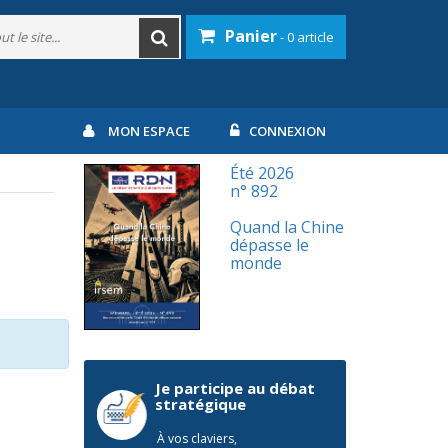
Panier
- 0 article
MON ESPACE
CONNEXION
Été 2026
n° 892
Quand la Chine
dépasse le
monde
Je participe au débat
stratégique
À vos claviers,