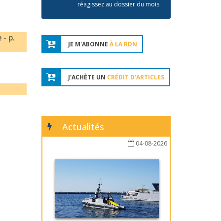
réagissez au dossier du mois
 - p.
JE M'ABONNE
À LA RDN
J'ACHÈTE UN
CRÉDIT D'ARTICLES
Actualités
04-08-2026