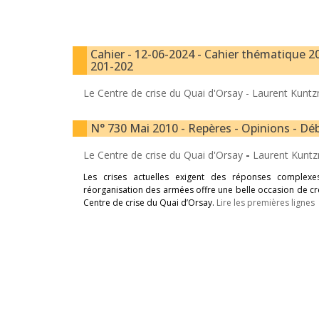
Cahier - 12-06-2024 - Cahier thématique 20
201-202
Le Centre de crise du Quai d'Orsay -
Laurent Kunt
N° 730 Mai 2010 - Repères - Opinions - Déb
Le Centre de crise du Quai d'Orsay
-
Laurent Kunt
Les crises actuelles exigent des réponses complexes 
réorganisation des armées offre une belle occasion de cré
Centre de crise du Quai d’Orsay.
Lire les premières lignes