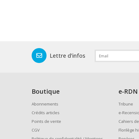
Lettre d'infos
Boutique
e
-RDN
Abonnements
Tribune
Crédits articles
e-Recensi
Points de vente
Cahiers de
CGV
Florilège h
Politique de confidentialité / Mentions
Repères