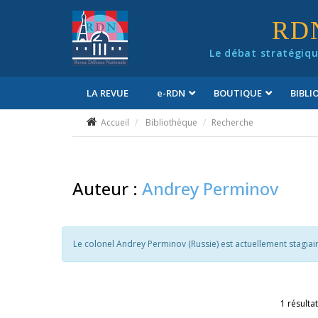
Panneau de gestion des cookies
RD
Le débat stratégiqu
LA REVUE
e
-RDN
BOUTIQUE
BIBL
Conditions générales de vente
Accueil
Bibliothèque
Recherche
Auteur :
Andrey Perminov
Le colonel Andrey Perminov (Russie) est actuellement stagia
1 résultat