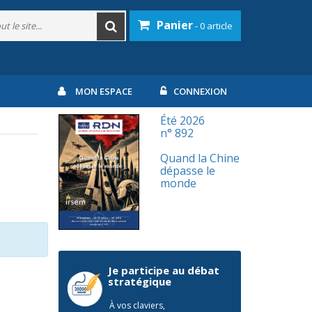
Panier
- 0 article
MON ESPACE
CONNEXION
Été 2026
n° 892
Quand la Chine
dépasse le
monde
Je participe au débat
stratégique
À vos claviers,