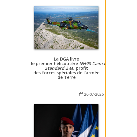
La DGA livre
le premier hélicoptère
NH90 Caïman
Standard 2
au profit
des forces spéciales de l’armée
de Terre
26-07-2026