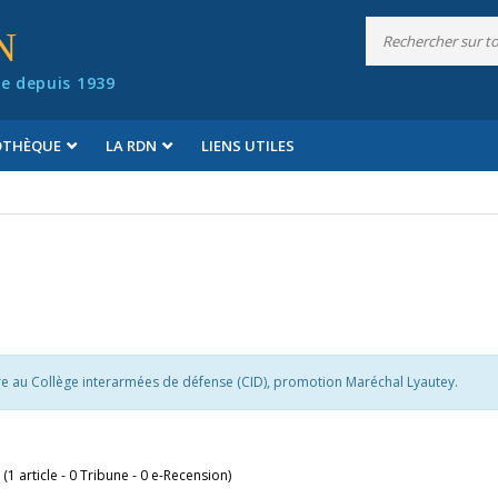
N
e depuis 1939
IOTHÈQUE
LA RDN
LIENS UTILES
ire au Collège interarmées de défense (CID), promotion Maréchal Lyautey.
 (1 article - 0 Tribune - 0 e-Recension)