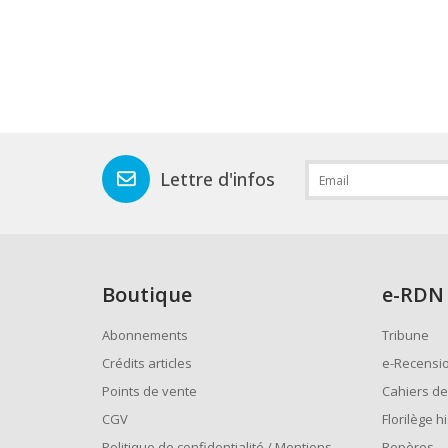
Lettre d'infos
Boutique
e
-RDN
Abonnements
Tribune
Crédits articles
e-Recensi
Points de vente
Cahiers de
CGV
Florilège h
Politique de confidentialité / Mentions
Repères