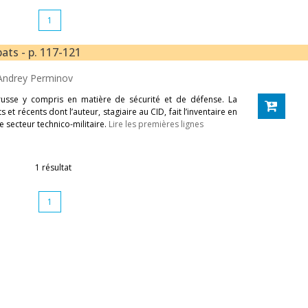
1
ats - p. 117-121
Andrey Perminov
usse y compris en matière de sécurité et de défense. La
et récents dont l’auteur, stagiaire au CID, fait l’inventaire en
secteur technico-militaire.
Lire les premières lignes
1 résultat
1