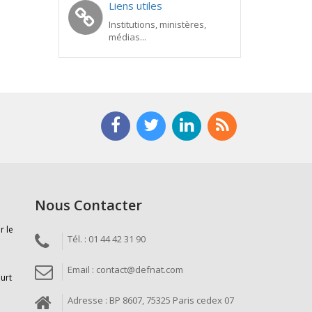
Liens utiles
Institutions, ministères,
médias...
Nous Contacter
r le
Tél. : 01 44 42 31 90
Email : contact@defnat.com
ourt
Adresse : BP 8607, 75325 Paris cedex 07