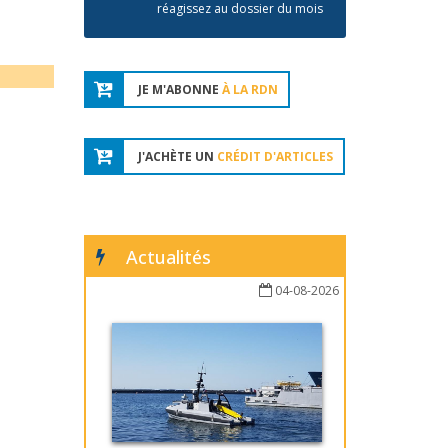
réagissez au dossier du mois
JE M'ABONNE
À LA RDN
J'ACHÈTE UN
CRÉDIT D'ARTICLES
Actualités
04-08-2026