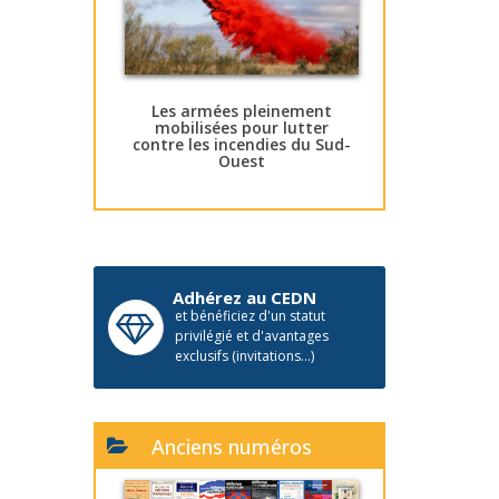
Les armées pleinement
mobilisées pour lutter
contre les incendies du Sud-
Ouest
Adhérez au CEDN
et bénéficiez d'un statut
privilégié et d'avantages
exclusifs (invitations...)
Anciens numéros