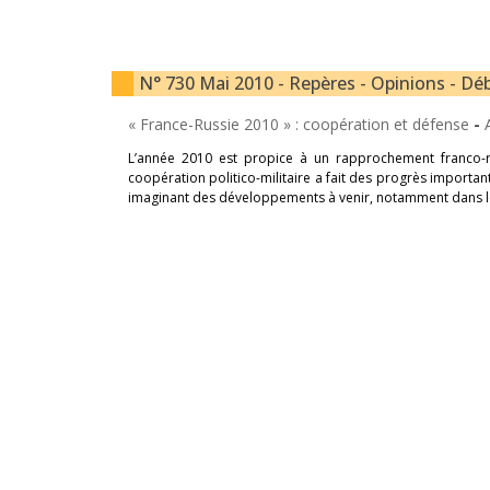
N° 730 Mai 2010 - Repères - Opinions - Déb
« France-Russie 2010 » : coopération et défense
-
L’année 2010 est propice à un rapprochement franco-r
coopération politico-militaire a fait des progrès importants 
imaginant des développements à venir, notamment dans le 