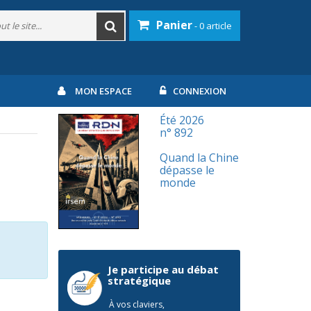
Panier
- 0 article
MON ESPACE
CONNEXION
Été 2026
n° 892
Quand la Chine
dépasse le
monde
Je participe au débat
stratégique
À vos claviers,