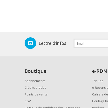
Lettre d'infos
Boutique
e
-RDN
Abonnements
Tribune
Crédits articles
e-Recensi
Points de vente
Cahiers de
CGV
Florilège h
Politique de confidentialité / Mentions
Repères