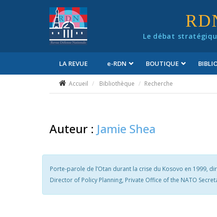
Panneau de gestion des cookies
RD
Le débat stratégiqu
LA REVUE
e
-RDN
BOUTIQUE
BIBL
Conditions générales de vente
Accueil
Bibliothèque
Recherche
Auteur :
Jamie Shea
Porte-parole de l’Otan durant la crise du Kosovo en 1999, direc
Director of Policy Planning, Private Office of the NATO Secret