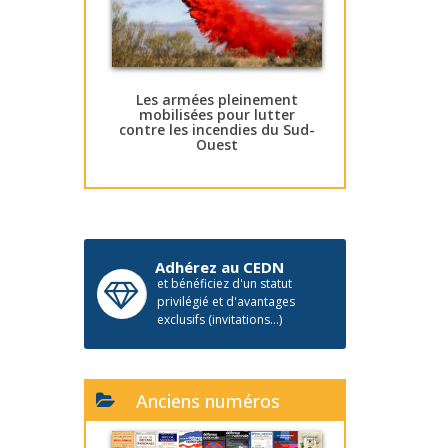
Les armées pleinement
mobilisées pour lutter
contre les incendies du Sud-
Ouest
Adhérez au CEDN
et bénéficiez d'un statut
privilégié et d'avantages
exclusifs (invitations...)
Anciens numéros