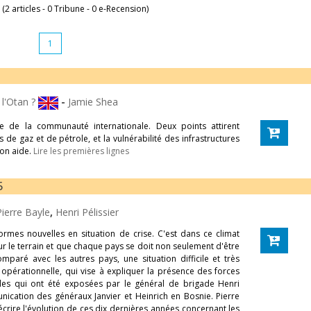
 (2 articles - 0 Tribune - 0 e-Recension)
1
 l'Otan ?
-
Jamie Shea
le de la communauté internationale. Deux points attirent
de gaz et de pétrole, et la vulnérabilité des infrastructures
son aide.
Lire les premières lignes
5
Pierre Bayle
,
Henri Pélissier
rmes nouvelles en situation de crise. C'est dans ce climat
ur le terrain et que chaque pays se doit non seulement d'être
paré avec les autres pays, une situation difficile et très
pérationnelle, qui vise à expliquer la présence des forces
les qui ont été exposées par le général de brigade Henri
nication des généraux Janvier et Heinrich en Bosnie. Pierre
rire l'évolution de ces dix dernières années concernant les