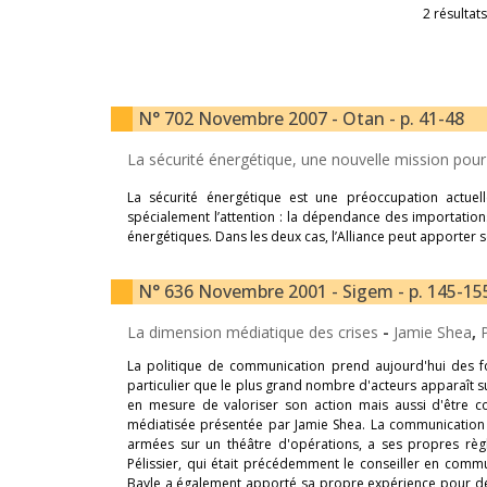
2 résultats
N° 702 Novembre 2007 - Otan - p. 41-48
La sécurité énergétique, une nouvelle mission pour
La sécurité énergétique est une préoccupation actuel
spécialement l’attention : la dépendance des importations 
énergétiques. Dans les deux cas, l’Alliance peut apporter 
N° 636 Novembre 2001 - Sigem - p. 145-15
La dimension médiatique des crises
-
Jamie Shea
,
La politique de communication prend aujourd'hui des fo
particulier que le plus grand nombre d'acteurs apparaît s
en mesure de valoriser son action mais aussi d'être com
médiatisée présentée par Jamie Shea. La communication o
armées sur un théâtre d'opérations, a ses propres règ
Pélissier, qui était précédemment le conseiller en commu
Bayle a également apporté sa propre expérience pour déc