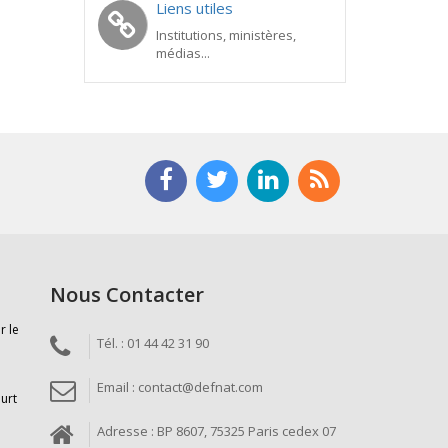
Liens utiles
Institutions, ministères,
médias...
Nous Contacter
r le
Tél. : 01 44 42 31 90
Email : contact@defnat.com
ourt
Adresse : BP 8607, 75325 Paris cedex 07