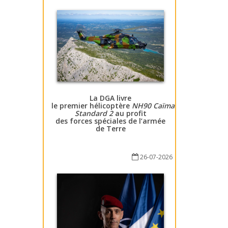
La DGA livre
le premier hélicoptère
NH90 Caïman
Standard 2
au profit
des forces spéciales de l’armée
de Terre
26-07-2026