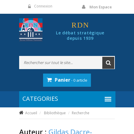
Panneau de gestion des cookies
Connexion
Mon Espace
RDN
Le débat stratégique
depuis 1939
Panier
- 0 article
Accueil
Bibliothèque
Recherche
Auteur :
Gildas Dacre-