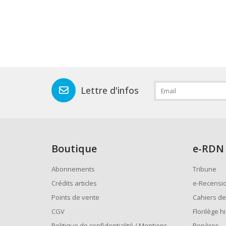
Lettre d'infos
Boutique
e
-RDN
Abonnements
Tribune
Crédits articles
e-Recensi
Points de vente
Cahiers de
CGV
Florilège h
Politique de confidentialité / Mentions
Repères