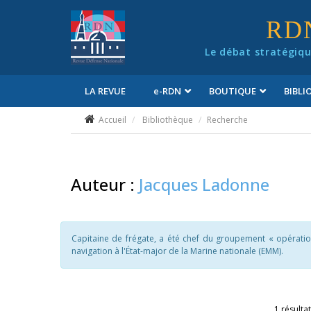
Panneau de gestion des cookies
RD
Le débat stratégiqu
LA REVUE
e
-RDN
BOUTIQUE
BIBL
Conditions générales de vente
Accueil
Bibliothèque
Recherche
Auteur :
Jacques Ladonne
Capitaine de frégate, a été chef du groupement « opératio
navigation à l'État-major de la Marine nationale (EMM).
1 résultat