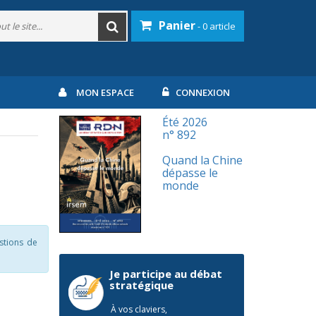
Panier
- 0 article
MON ESPACE
CONNEXION
Été 2026
n° 892
Quand la Chine
dépasse le
monde
stions de
Je participe au débat
stratégique
À vos claviers,