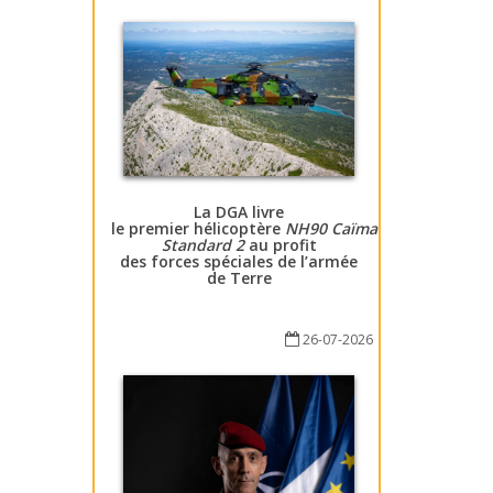
La DGA livre
le premier hélicoptère
NH90 Caïman
Standard 2
au profit
des forces spéciales de l’armée
de Terre
26-07-2026