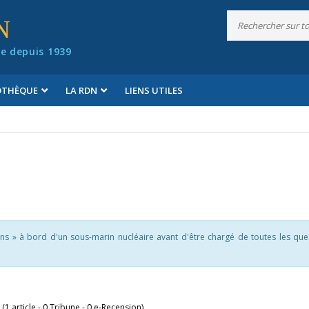
N
e depuis 1939
IOTHÈQUE
LA RDN
LIENS UTILES
ns » à bord d'un sous-marin nucléaire avant d'être chargé de toutes les que
 (1 article - 0 Tribune - 0 e-Recension)