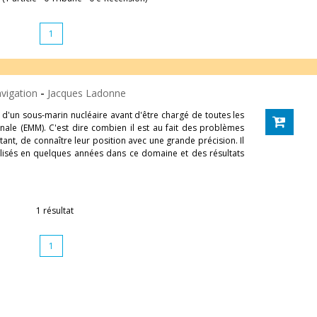
1
avigation
-
Jacques Ladonne
d'un sous-marin nucléaire avant d'être chargé de toutes les
onale (EMM). C'est dire combien il est au fait des problèmes
tant, de connaître leur position avec une grande précision. Il
alisés en quelques années dans ce domaine et des résultats
1 résultat
1