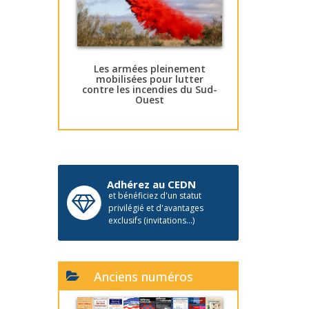
Les armées pleinement
mobilisées pour lutter
contre les incendies du Sud-
Ouest
Adhérez au CEDN
et bénéficiez d'un statut
privilégié et d'avantages
exclusifs (invitations...)
Anciens numéros