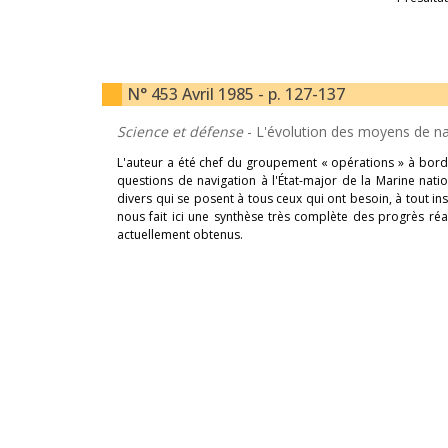
N° 453 Avril 1985 - p. 127-137
Science et défense
- L'évolution des moyens de n
L'auteur a été chef du groupement « opérations » à bord 
questions de navigation à l'État-major de la Marine nati
divers qui se posent à tous ceux qui ont besoin, à tout ins
nous fait ici une synthèse très complète des progrès ré
actuellement obtenus.