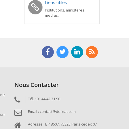
Liens utiles
Institutions, ministères,
médias...
Nous Contacter
r le
Tél. : 01 44 42 31 90
Email : contact@defnat.com
ourt
Adresse : BP 8607, 75325 Paris cedex 07