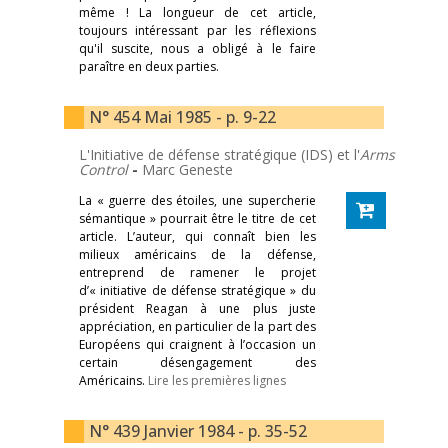
même ! La longueur de cet article,
toujours intéressant par les réflexions
qu'il suscite, nous a obligé à le faire
paraître en deux parties.
N° 454 Mai 1985 - p. 9-22
L'Initiative de défense stratégique (IDS) et l'
Arms
Control
-
Marc Geneste
La « guerre des étoiles, une supercherie
sémantique » pourrait être le titre de cet
article. L’auteur, qui connaît bien les
milieux américains de la défense,
entreprend de ramener le projet
d’« initiative de défense stratégique » du
président Reagan à une plus juste
appréciation, en particulier de la part des
Européens qui craignent à l’occasion un
certain désengagement des
Américains.
Lire les premières lignes
N° 439 Janvier 1984 - p. 35-52