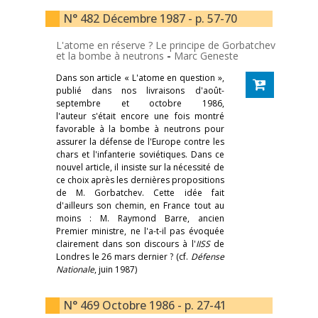
N° 482 Décembre 1987 - p. 57-70
L'atome en réserve ? Le principe de Gorbatchev
et la bombe à neutrons
-
Marc Geneste
Dans son article « L'atome en question »,
publié dans nos livraisons d'août-
septembre et octobre 1986,
l'auteur s'était encore une fois montré
favorable à la bombe à neutrons pour
assurer la défense de l'Europe contre les
chars et l'infanterie soviétiques. Dans ce
nouvel article, il insiste sur la nécessité de
ce choix après les dernières propositions
de M. Gorbatchev. Cette idée fait
d'ailleurs son chemin, en France tout au
moins : M. Raymond Barre, ancien
Premier ministre, ne l'a-t-il pas évoquée
clairement dans son discours à l'
IISS
de
Londres le 26 mars dernier ? (cf.
Défense
Nationale
, juin 1987)
N° 469 Octobre 1986 - p. 27-41