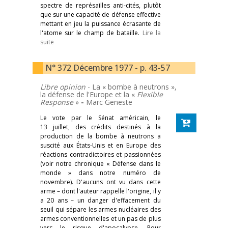
spectre de représailles anti-cités, plutôt
que sur une capacité de défense effective
mettant en jeu la puissance écrasante de
l'atome sur le champ de bataille.
Lire la
suite
N° 372 Décembre 1977 - p. 43-57
Libre opinion
- La « bombe à neutrons »,
la défense de l'Europe et la «
Flexible
Response
»
-
Marc Geneste
Le vote par le Sénat américain, le
13 juillet, des crédits destinés à la
production de la bombe à neutrons a
suscité aux États-Unis et en Europe des
réactions contradictoires et passionnées
(voir notre chronique « Défense dans le
monde » dans notre numéro de
novembre). D'aucuns ont vu dans cette
arme – dont l'auteur rappelle l'origine, il y
a 20 ans – un danger d'effacement du
seuil qui sépare les armes nucléaires des
armes conventionnelles et un pas de plus
vers le risque d'apocalypse. Pour