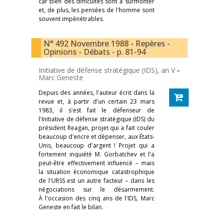
car bien des difficultés sont à surmonter
et, de plus, les pensées de l'homme sont
souvent impénétrables.
N° 492 Novembre 1988 - Repères -
Opinions - Débats - p. 81-94
Initiative de défense stratégique (IDS), an V
-
Marc Geneste
Depuis des années, l'auteur écrit dans la
revue et, à partir d'un certain 23 mars
1983, il s'est fait le défenseur de
l'Initiative de défense stratégique (IDS) du
président Reagan, projet qui a fait couler
beaucoup d'encre et dépenser, aux États-
Unis, beaucoup d'argent ! Projet qui a
fortement inquiété M. Gorbatchev et l'a
peut-être effectivement influencé – mais
la situation économique catastrophique
de l'URSS est un autre facteur – dans les
négociations sur le désarmement.
À l'occasion des cinq ans de l'IDS, Marc
Geneste en fait le bilan.