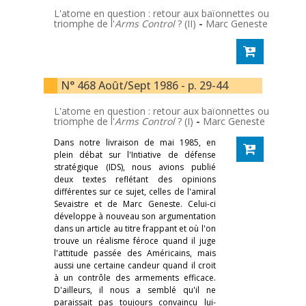
L'atome en question : retour aux baïonnettes ou
triomphe de l'
Arms Control
? (II)
-
Marc Geneste
N° 468 Août/Sept 1986 - p. 29-44
L'atome en question : retour aux baïonnettes ou
triomphe de l'
Arms Control
? (I)
-
Marc Geneste
Dans notre livraison de mai 1985, en
plein débat sur l'Intiative de défense
stratégique (IDS), nous avions publié
deux textes reflétant des opinions
différentes sur ce sujet, celles de l'amiral
Sevaistre et de Marc Geneste. Celui-ci
développe à nouveau son argumentation
dans un article au titre frappant et où l'on
trouve un réalisme féroce quand il juge
l'attitude passée des Américains, mais
aussi une certaine candeur quand il croit
à un contrôle des armements efficace.
D'ailleurs, il nous a semblé qu'il ne
paraissait pas toujours convaincu lui-