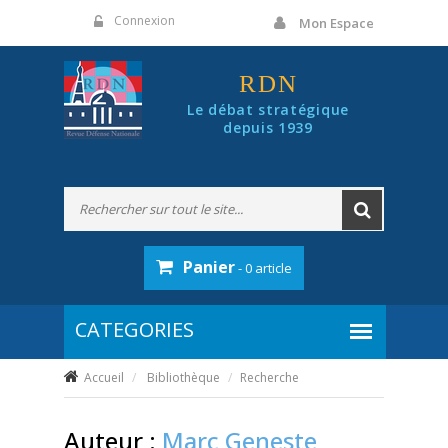
Panneau de gestion des cookies
Connexion
Mon Espace
RDN
Le débat stratégique
depuis 1939
Panier
- 0 article
Accueil
Bibliothèque
Recherche
Auteur :
Marc Geneste