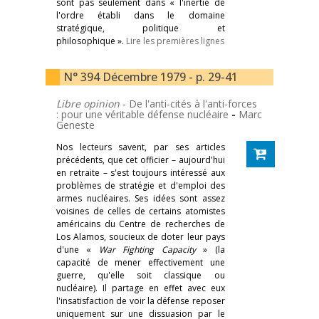
sont pas seulement dans « l'inertie de
l'ordre établi dans le domaine
stratégique, politique et
philosophique ».
Lire les premières lignes
N° 394 Décembre 1979 - p. 29-41
Libre opinion
- De l'anti-cités à l'anti-forces
: pour une véritable défense nucléaire
-
Marc
Geneste
Nos lecteurs savent, par ses articles
précédents, que cet officier – aujourd'hui
en retraite – s'est toujours intéressé aux
problèmes de stratégie et d'emploi des
armes nucléaires. Ses idées sont assez
voisines de celles de certains atomistes
américains du Centre de recherches de
Los Alamos, soucieux de doter leur pays
d'une «
War Fighting Capacity
» (la
capacité de mener effectivement une
guerre, qu'elle soit classique ou
nucléaire). Il partage en effet avec eux
l'insatisfaction de voir la défense reposer
uniquement sur une dissuasion par le