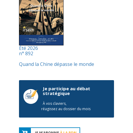
Été 2026
n° 892
Quand la Chine dépasse le monde
Je participe au débat
stratégique
À vos claviers,
réagissez au dossier du mois
JE M'ABONNE
À LA RDN