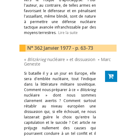
l'auteur, au contraire, de telles armes en
favorisant le défenseur et en pénalisant
l'assaillant, même blindé, sont de nature
à permettre une défense nucléaire
tactique avancée infranchissable par des
moyens terrestres.
Lire la suite
N° 362 Janvier 1977 - p. 63-73
«
Blitzkrieg
nucléaire » et dissuasion
-
Marc
Geneste
Si bataille il y a un jour en Europe, elle
sera d'emblée nucléaire, tout l'indique
dans la littérature militaire soviétique.
Comment nous préparer à ce «
Blitzkrieg
nucléaire » dont nous sommes
clairement avertis ? Comment surtout
rétablir au niveau européen une
dissuasion qui, si elle échouait, ne nous
laisserait guère le choix qu'entre la
capitulation et le suicide ? Cet article ne
préjuge nullement des causes qui
pourraient conduire à un tel conflit et il