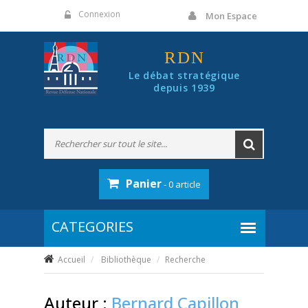
Panneau de gestion des cookies
Connexion
Mon Espace
RDN
Le débat stratégique
depuis 1939
Panier
- 0 article
Accueil
Bibliothèque
Recherche
Auteur :
Bernard Capillon