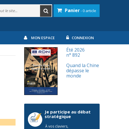
Panier
- 0 article
MON ESPACE
CONNEXION
Été 2026
n° 892
Quand la Chine
dépasse le
monde
Je participe au débat
stratégique
À vos claviers,