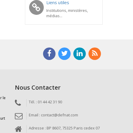
Liens utiles
Institutions, ministères,
médias...
Nous Contacter
r le
Tél. : 01 44 42 31 90
Email : contact@defnat.com
ourt
Adresse : BP 8607, 75325 Paris cedex 07