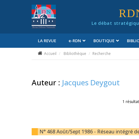
Panneau de gestion des cookies
RD
Le débat stratégiqu
LA REVUE
e
-RDN
BOUTIQUE
BIBL
Conditions générales de vente
Accueil
Bibliothèque
Recherche
Auteur :
Jacques Deygout
1 résultat
N° 468 Août/Sept 1986 - Réseau intégré de