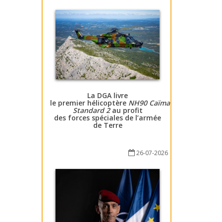
La DGA livre
le premier hélicoptère
NH90 Caïman
Standard 2
au profit
des forces spéciales de l’armée
de Terre
26-07-2026