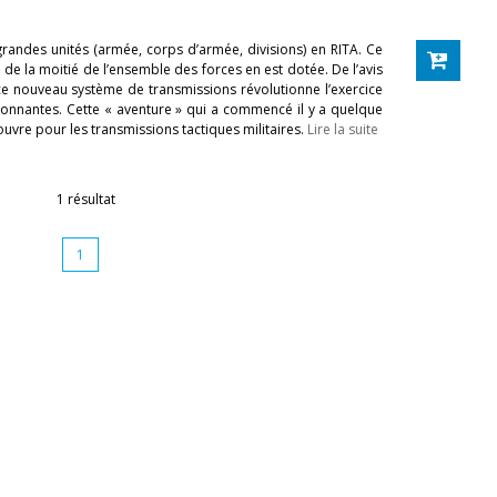
grandes unités (armée, corps d’armée, divisions) en RITA. Ce
de la moitié de l’ensemble des forces en est dotée. De l’avis
ce nouveau système de transmissions révolutionne l’exercice
nnantes. Cette « aventure » qui a commencé il y a quelque
ouvre pour les transmissions tactiques militaires.
Lire la suite
1 résultat
1