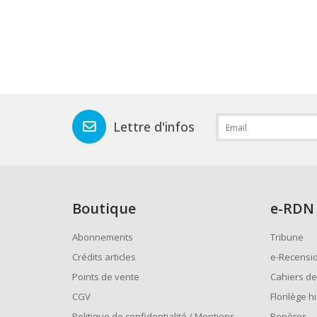
Lettre d'infos
Boutique
e
-RDN
Abonnements
Tribune
Crédits articles
e-Recensi
Points de vente
Cahiers de
CGV
Florilège h
Politique de confidentialité / Mentions
Repères