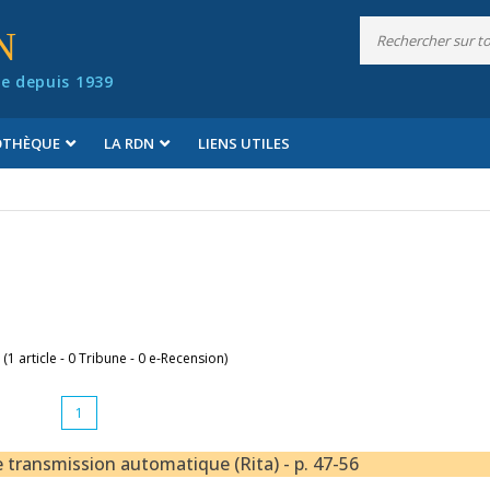
N
e depuis 1939
IOTHÈQUE
LA RDN
LIENS UTILES
 (1 article - 0 Tribune - 0 e-Recension)
1
 transmission automatique (Rita) - p. 47-56