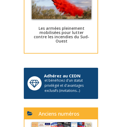
Les armées pleinement
mobilisées pour lutter
contre les incendies du Sud-
Ouest
Adhérez au CEDN
et bénéficiez d'un statut
privilégié et d'avantages
exclusifs (invitations...)
Anciens numéros