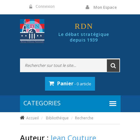
Panneau de gestion des cookies
Connexion
Mon Espace
RDN
Le débat stratégique
depuis 1939
Panier
- 0 article
Accueil
Bibliothèque
Recherche
Auteur :
Jean Couture