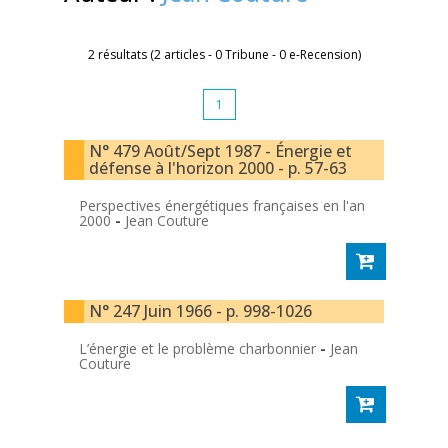
2 résultats (2 articles - 0 Tribune - 0 e-Recension)
1
N° 479 Août/Sept 1987 - Énergie et
défense à l'horizon 2000 - p. 57-63
Perspectives énergétiques françaises en l'an
2000
-
Jean Couture
N° 247 Juin 1966 - p. 998-1026
L’énergie et le problème charbonnier
-
Jean
Couture