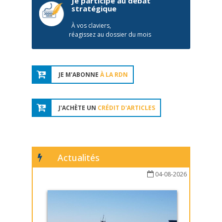
Je participe au débat
stratégique
À vos claviers,
réagissez au dossier du mois
JE M'ABONNE
À LA RDN
J'ACHÈTE UN
CRÉDIT D'ARTICLES
Actualités
04-08-2026