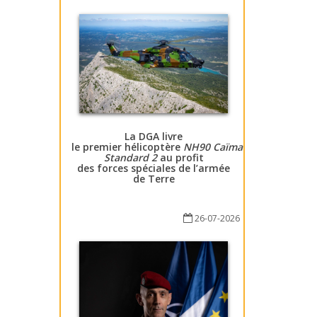
La DGA livre
le premier hélicoptère
NH90 Caïman
Standard 2
au profit
des forces spéciales de l’armée
de Terre
26-07-2026