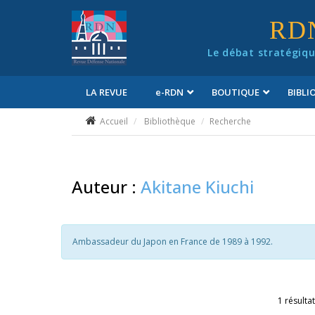
Panneau de gestion des cookies
RD
Le débat stratégiqu
LA REVUE
e
-RDN
BOUTIQUE
BIBL
Conditions générales de vente
Accueil
Bibliothèque
Recherche
Auteur :
Akitane Kiuchi
Ambassadeur du Japon en France de 1989 à 1992.
1 résultat