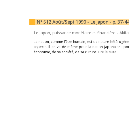
N° 512 Août/Sept 1990 - Le Japon - p. 37-4
Le Japon, puissance monétaire et financière
-
Akita
La nation, comme l’être humain, est de nature hétérogène :
aspects. Il en va de même pour la nation japonaise : pour
économie, de sa société, de sa culture.
Lire la suite