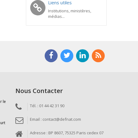
Liens utiles
Institutions, ministères,
médias...
Nous Contacter
r le
Tél. : 01 44 42 31 90
Email : contact@defnat.com
ourt
Adresse : BP 8607, 75325 Paris cedex 07