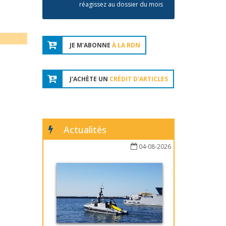
réagissez au dossier du mois
JE M'ABONNE
À LA RDN
J'ACHÈTE UN
CRÉDIT D'ARTICLES
Actualités
04-08-2026