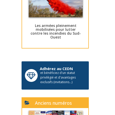
Les armées pleinement
mobilisées pour lutter
contre les incendies du Sud-
Ouest
Adhérez au CEDN
et bénéficiez d'un statut
privilégié et d'avantages
exclusifs (invitations...)
Anciens numéros