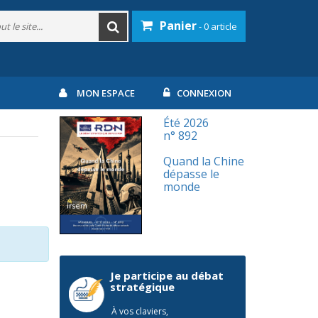
Panier
- 0 article
MON ESPACE
CONNEXION
Été 2026
n° 892
Quand la Chine
dépasse le
monde
Je participe au débat
stratégique
À vos claviers,