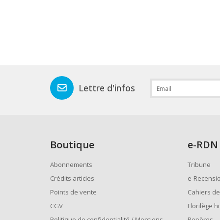
Lettre d'infos
Boutique
e
-RDN
Abonnements
Tribune
Crédits articles
e-Recensi
Points de vente
Cahiers de
CGV
Florilège h
Politique de confidentialité / Mentions
Repères