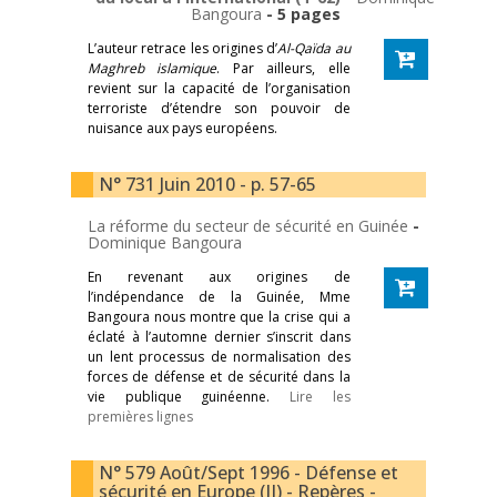
Bangoura
- 5 pages
L’auteur retrace les origines d’
Al-Qaïda au
Maghreb islamique
. Par ailleurs, elle
revient sur la capacité de l’organisation
terroriste d’étendre son pouvoir de
nuisance aux pays européens.
N° 731 Juin 2010 - p. 57-65
La réforme du secteur de sécurité en Guinée
-
Dominique Bangoura
En revenant aux origines de
l’indépendance de la Guinée, Mme
Bangoura nous montre que la crise qui a
éclaté à l’automne dernier s’inscrit dans
un lent processus de normalisation des
forces de défense et de sécurité dans la
vie publique guinéenne.
Lire les
premières lignes
N° 579 Août/Sept 1996 - Défense et
sécurité en Europe (II) - Repères -