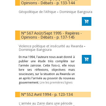
Opinions - Débats - p. 133-144
Géopolitique de l'Afrique
-
Dominique Bangoura
N° 567 Août/Sept 1995 - Repères -
Opinions - Débats - p. 137-145
Violence politique et insécurité au Rwanda
-
Dominique Bangoura
En mai 1994, l'auteure nous avait donné à
publier une étude très complète sur
l'armée zaïroise. Cette fois-ci, elle nous
livre ses réflexions, objectives mais
soucieuses, sur la situation au Rwanda un
an après l'arrivée au pouvoir du nouveau
gouvernement.
Lire les premières lignes
N° 552 Avril 1994 - p. 123-134
L'armée au Zaïre dans une période