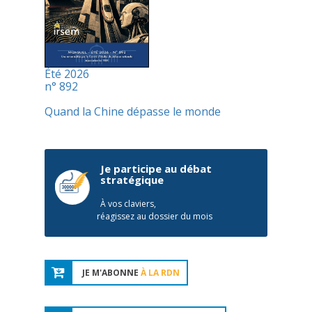
Été 2026
n° 892
Quand la Chine dépasse le monde
Je participe au débat
stratégique
À vos claviers,
réagissez au dossier du mois
JE M'ABONNE
À LA RDN