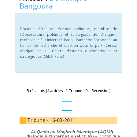
Bangoura
Docteur d’État en Science politique, membre de
l’Observatoire politique et stratégique de l’Afrique ;
professeur à l’Université Paris I Panthéon-Sorbonne, au
Centre de recherche et d’action pour la paix (Cerap,
Abidjan) et au Centre d’études diplomatiques et
stratégiques (CEDS, Paris)
5 résultats (4 articles - 1 Tribune - 0 e-Recension)
1
Tribune - 16-03-2011
Al-Qaïda au Maghreb islamique
(
AQMI
) :
du local à l'international (T 62)
-
Dominique