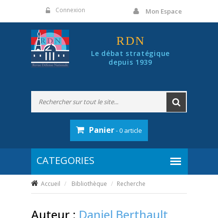
Panneau de gestion des cookies
Connexion
Mon Espace
RDN
Le débat stratégique
depuis 1939
Panier
- 0 article
Accueil
Bibliothèque
Recherche
Auteur :
Daniel Berthault