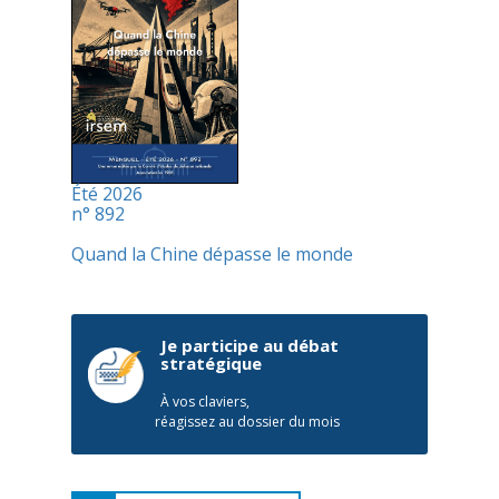
Été 2026
n° 892
Quand la Chine dépasse le monde
Je participe au débat
stratégique
À vos claviers,
réagissez au dossier du mois