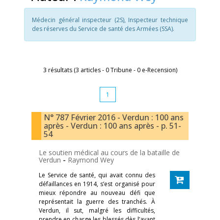
Médecin général inspecteur (2S), Inspecteur technique
des réserves du Service de santé des Armées (SSA).
3 résultats (3 articles - 0 Tribune - 0 e-Recension)
1
N° 787 Février 2016 - Verdun : 100 ans
après - Verdun : 100 ans après - p. 51-
54
Le soutien médical au cours de la bataille de
Verdun
-
Raymond Wey
Le Service de santé, qui avait connu des
défaillances en 1914, s’est organisé pour
mieux répondre au nouveau défi que
représentait la guerre des tranchés. À
Verdun, il sut, malgré les difficultés,
prendre en charge les blessés dès l’avant