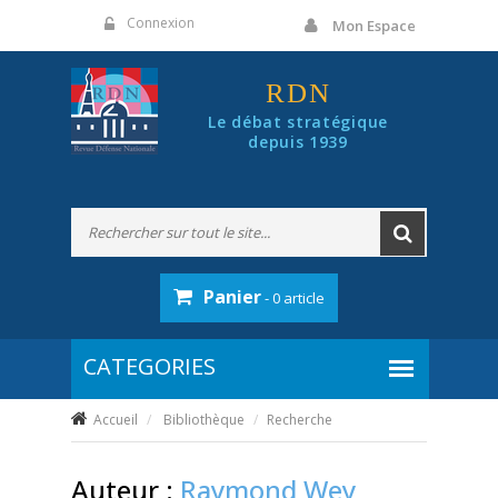
Panneau de gestion des cookies
Connexion
Mon Espace
RDN
Le débat stratégique
depuis 1939
Panier
- 0 article
Accueil
Bibliothèque
Recherche
Auteur :
Raymond Wey