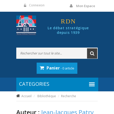
Panneau de gestion des cookies
Connexion
Mon Espace
RDN
Le débat stratégique
depuis 1939
Panier
- 0 article
Accueil
Bibliothèque
Recherche
Auteur :
Jean-Jacques Patry