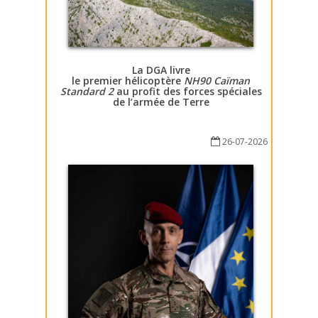
La DGA livre
le premier hélicoptère
NH90 Caïman
Standard 2
au profit des forces spéciales
de l’armée de Terre
26-07-2026