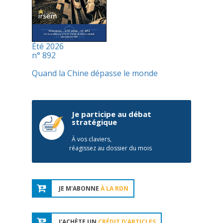
Été 2026
n° 892
Quand la Chine dépasse le monde
Je participe au débat
stratégique
À vos claviers,
réagissez au dossier du mois
JE M'ABONNE
À LA RDN
J'ACHÈTE UN
CRÉDIT D'ARTICLES