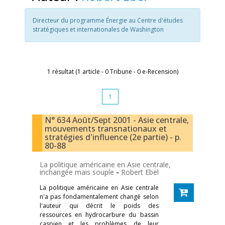
Directeur du programme Énergie au Centre d'études
stratégiques et internationales de Washington
1 résultat (1 article - 0 Tribune - 0 e-Recension)
1
N° 634 Août/Sept 2001 - Asie centrale,
mouvements transnationaux et
stratégies d'influence (2e partie) - p.
80-88
La politique américaine en Asie centrale,
inchangée mais souple
-
Robert Ebel
La politique américaine en Asie centrale
n'a pas fondamentalement changé selon
l'auteur qui décrit le poids des
ressources en hydrocarbure du bassin
caspien et les problèmes de leur