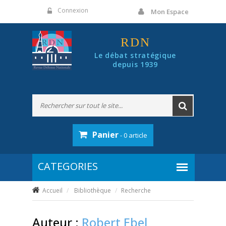
Panneau de gestion des cookies
Connexion
Mon Espace
RDN
Le débat stratégique
depuis 1939
Panier
- 0 article
Accueil
Bibliothèque
Recherche
Auteur :
Robert Ebel