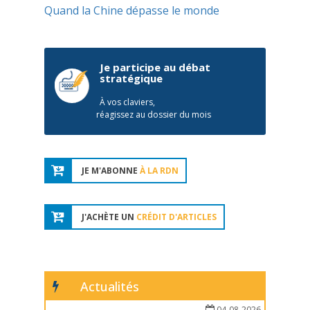
Quand la Chine dépasse le monde
Je participe au débat
stratégique
À vos claviers,
réagissez au dossier du mois
JE M'ABONNE
À LA RDN
J'ACHÈTE UN
CRÉDIT D'ARTICLES
Actualités
04-08-2026