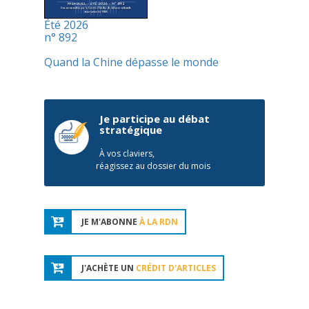
Été 2026
n° 892
Quand la Chine dépasse le monde
Je participe au débat
stratégique
À vos claviers,
réagissez au dossier du mois
JE M'ABONNE
À LA RDN
J'ACHÈTE UN
CRÉDIT D'ARTICLES