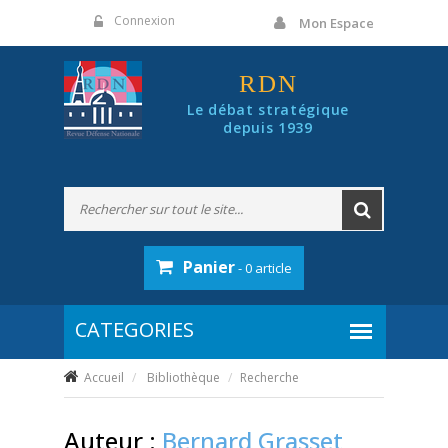
Panneau de gestion des cookies
Connexion
Mon Espace
RDN
Le débat stratégique
depuis 1939
Panier
- 0 article
Accueil
Bibliothèque
Recherche
Auteur :
Bernard Grasset