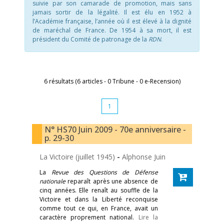
suivie par son camarade de promotion, mais sans
jamais sortir de la légalité. Il est élu en 1952 à
l’Académie française, l’année où il est élevé à la dignité
de maréchal de France. De 1954 à sa mort, il est
président du Comité de patronage de la
RDN
.
6 résultats (6 articles - 0 Tribune - 0 e-Recension)
1
N° HS70 Juin 2009 - 70e anniversaire -
p. 29-30
La Victoire (juillet 1945)
-
Alphonse Juin
La
Revue des Questions de Défense
nationale
reparaît après une absence de
cinq années. Elle renaît au souffle de la
Victoire et dans la Liberté reconquise
comme tout ce qui, en France, avait un
caractère proprement national.
Lire la