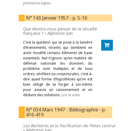
premières lignes
N° 143 Janvier 1957 - p. 5-16
Que devons-nous penser de la sécurité
française ?
-
Alphonse Juin
C’est la question qui se pose à la lumière
d’événements récents qui semblent en
avoir modifié certains éléments de base
essentiels. Nul n’ignore qu’en matière de
défense nationale les données du
problème sont multiples et de tous
ordres, vérifiées ou conjecturales, c’est-à-
dire ayant forme d’hypothèses qu’on est
bien obligé de se forger à soi-même
pour asseoir un raisonnement et en
déduire des solutions.
Lire la suite
N° 034 Mars 1947 - Bibliographie - p.
416-419
Les Berbères et la Pacification de l’Atlas central
-
Alphonse Juin