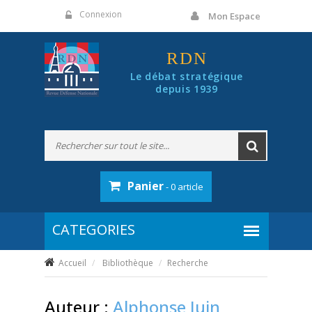
Panneau de gestion des cookies
Connexion
Mon Espace
RDN
Le débat stratégique
depuis 1939
Panier
- 0 article
Accueil
Bibliothèque
Recherche
Auteur :
Alphonse Juin