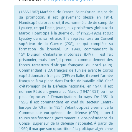
(1888-1967) Maréchal de France. Saint-Cyrien. Major de
sa promotion, il est grièvement blessé en 1914.
Handicapé du bras droit, il est nommé aide de camp de
Lyautey, ce qui l’initie, jeune, aux problèmes globaux du
Maroc. Il participe à la guerre du Rif (1925-1926), et suit
Lyautey dans sa retraite. Il le représentera au Conseil
supérieur de la Guerre (CSG), ce qui complète sa
formation de breveté. En 1940, commandant la
e
15
Division d’infanterie motorisée (DIM), il est fait
prisonnier, mais libéré, il prend le commandement des
forces terrestres d’Afrique française du nord (AFN).
Commandant le DA français de Tunisie avant le Corps
expéditionnaire français (CEF) en Italie, il remet l’armée
française à sa place dans l’ordre de bataille allié. Chef
d’état-major de la Défense nationale, en 1947, il est
nommé Résident général au Maroc (1947-1951) où il ne
peut s’opposer à l’émancipation du pays. De 1951 à
1956, il est commandant en chef du secteur Centre-
Europe de l’Otan. En 1954, s’étant opposé vivement à la
Communauté européenne de défense (CED), il perd
toutes ses fonctions (notamment la vice-présidence du
Conseil supérieur de la défense nationale). À partir de
1960, il marque son opposition à la politique algérienne