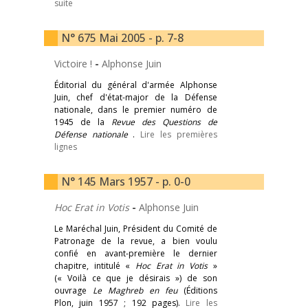
suite
N° 675 Mai 2005 - p. 7-8
Victoire !
-
Alphonse Juin
Éditorial du général d'armée Alphonse
Juin, chef d'état-major de la Défense
nationale, dans le premier numéro de
1945 de la
Revue des Questions de
Défense nationale
.
Lire les premières
lignes
N° 145 Mars 1957 - p. 0-0
Hoc Erat in Votis
-
Alphonse Juin
Le Maréchal Juin, Président du Comité de
Patronage de la revue, a bien voulu
confié en avant-première le dernier
chapitre, intitulé «
Hoc Erat in Votis
»
(« Voilà ce que je désirais ») de son
ouvrage
Le Maghreb en feu
(Éditions
Plon, juin 1957 ; 192 pages).
Lire les