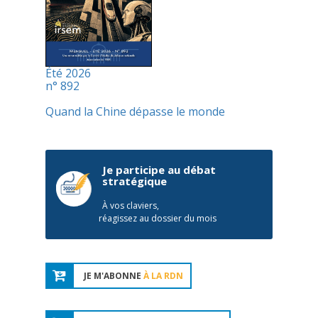
Été 2026
n° 892
Quand la Chine dépasse le monde
Je participe au débat
stratégique
À vos claviers,
réagissez au dossier du mois
JE M'ABONNE
À LA RDN