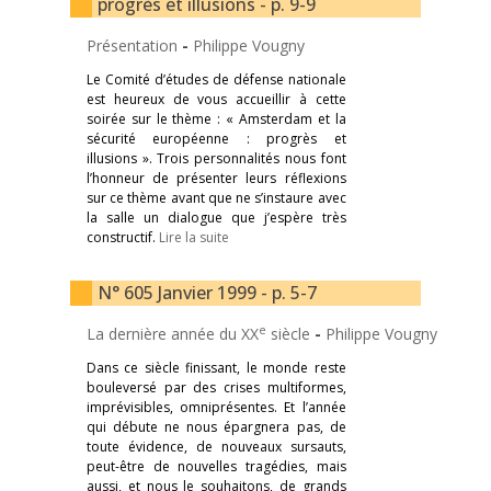
progrès et illusions - p. 9-9
Présentation
-
Philippe Vougny
Le Comité d’études de défense nationale
est heureux de vous accueillir à cette
soirée sur le thème : « Amsterdam et la
sécurité européenne : progrès et
illusions ». Trois personnalités nous font
l’honneur de présenter leurs réflexions
sur ce thème avant que ne s’instaure avec
la salle un dialogue que j’espère très
constructif.
Lire la suite
N° 605 Janvier 1999 - p. 5-7
e
La dernière année du XX
siècle
-
Philippe Vougny
Dans ce siècle finissant, le monde reste
bouleversé par des crises multiformes,
imprévisibles, omniprésentes. Et l’année
qui débute ne nous épargnera pas, de
toute évidence, de nouveaux sursauts,
peut-être de nouvelles tragédies, mais
aussi, et nous le souhaitons, de grands