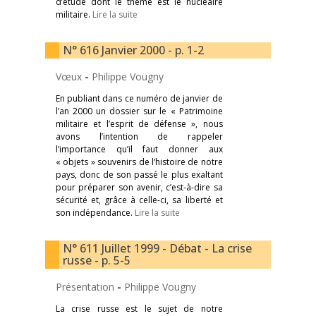
d’étude dont le thème est le nucléaire
militaire.
Lire la suite
N° 616 Janvier 2000 - p. 1-2
Vœux
-
Philippe Vougny
En publiant dans ce numéro de janvier de
l’an 2000 un dossier sur le « Patrimoine
militaire et l’esprit de défense », nous
avons l’intention de rappeler
l’importance qu’il faut donner aux
« objets » souvenirs de l’histoire de notre
pays, donc de son passé le plus exaltant
pour préparer son avenir, c’est-à-dire sa
sécurité et, grâce à celle-ci, sa liberté et
son indépendance.
Lire la suite
N° 611 Juillet 1999 - Débat - La crise
russe - p. 5-5
Présentation
-
Philippe Vougny
La crise russe est le sujet de notre