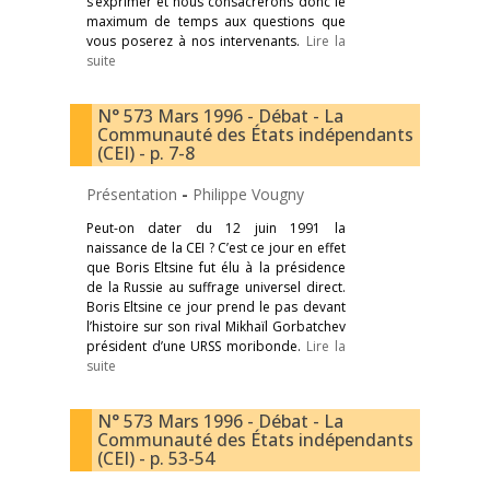
s’exprimer et nous consacrerons donc le
maximum de temps aux questions que
vous poserez à nos intervenants.
Lire la
suite
N° 573 Mars 1996 - Débat - La
Communauté des États indépendants
(CEI) - p. 7-8
Présentation
-
Philippe Vougny
Peut-on dater du 12 juin 1991 la
naissance de la CEI ? C’est ce jour en effet
que Boris Eltsine fut élu à la présidence
de la Russie au suffrage universel direct.
Boris Eltsine ce jour prend le pas devant
l’histoire sur son rival Mikhaïl Gorbatchev
président d’une URSS moribonde.
Lire la
suite
N° 573 Mars 1996 - Débat - La
Communauté des États indépendants
(CEI) - p. 53-54