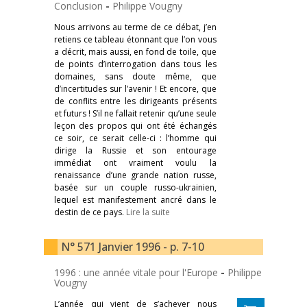
Conclusion
-
Philippe Vougny
Nous arrivons au terme de ce débat, j’en
retiens ce tableau étonnant que l’on vous
a décrit, mais aussi, en fond de toile, que
de points d’interrogation dans tous les
domaines, sans doute même, que
d’incertitudes sur l’avenir ! Et encore, que
de conflits entre les dirigeants présents
et futurs ! S’il ne fallait retenir qu’une seule
leçon des propos qui ont été échangés
ce soir, ce serait celle-ci : l’homme qui
dirige la Russie et son entourage
immédiat ont vraiment voulu la
renaissance d’une grande nation russe,
basée sur un couple russo-ukrainien,
lequel est manifestement ancré dans le
destin de ce pays.
Lire la suite
N° 571 Janvier 1996 - p. 7-10
1996 : une année vitale pour l'Europe
-
Philippe
Vougny
L’année qui vient de s’achever nous