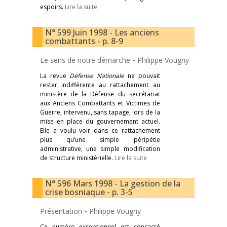
espoirs.
Lire la suite
N° 599 Juin 1998 - Les anciens
combattants - p. 8-9
Le sens de notre démarche
-
Philippe Vougny
La revue
Défense Nationale
ne pouvait
rester indifférente au rattachement au
ministère de la Défense du secrétariat
aux Anciens Combattants et Victimes de
Guerre, intervenu, sans tapage, lors de la
mise en place du gouvernement actuel.
Elle a voulu voir dans ce rattachement
plus qu’une simple péripétie
administrative, une simple modification
de structure ministérielle.
Lire la suite
N° 596 Mars 1998 - La gestion de la
crise bosniaque - p. 3-5
Présentation
-
Philippe Vougny
Ce numéro exceptionnel est consacré