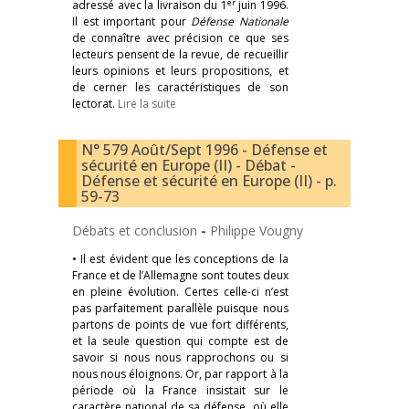
er
adressé avec la livraison du 1
juin 1996.
Il est important pour
Défense Nationale
de connaître avec précision ce que ses
lecteurs pensent de la revue, de recueillir
leurs opinions et leurs propositions, et
de cerner les caractéristiques de son
lectorat.
Lire la suite
N° 579 Août/Sept 1996 - Défense et
sécurité en Europe (II) - Débat -
Défense et sécurité en Europe (II) - p.
59-73
Débats et conclusion
-
Philippe Vougny
• Il est évident que les conceptions de la
France et de l’Allemagne sont toutes deux
en pleine évolution. Certes celle-ci n’est
pas parfaitement parallèle puisque nous
partons de points de vue fort différents,
et la seule question qui compte est de
savoir si nous nous rapprochons ou si
nous nous éloignons. Or, par rapport à la
période où la France insistait sur le
caractère national de sa défense, où elle