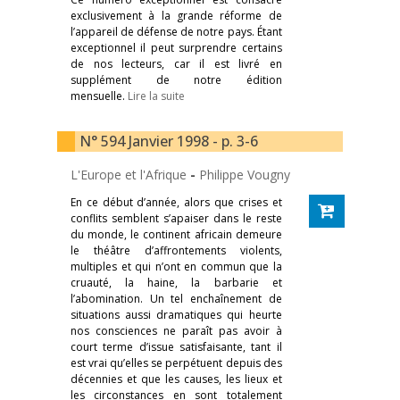
exclusivement à la grande réforme de
l’appareil de défense de notre pays. Étant
exceptionnel il peut surprendre certains
de nos lecteurs, car il est livré en
supplément de notre édition
mensuelle.
Lire la suite
N° 594 Janvier 1998 - p. 3-6
L'Europe et l'Afrique
-
Philippe Vougny
En ce début d’année, alors que crises et
conflits semblent s’apaiser dans le reste
du monde, le continent africain demeure
le théâtre d’affrontements violents,
multiples et qui n’ont en commun que la
cruauté, la haine, la barbarie et
l’abomination. Un tel enchaînement de
situations aussi dramatiques qui heurte
nos consciences ne paraît pas avoir à
court terme d’issue satisfaisante, tant il
est vrai qu’elles se perpétuent depuis des
décennies et que les causes, les lieux et
les circonstances en sont totalement