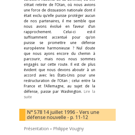
s’était retirée de l’Otan, où nous avions
une force de dissuasion nationale dont il
était exclu qu’elle puisse protéger aucun
de nos partenaires, il me semble que
nous avons évolué en faveur d’un
rapprochement. Celui-ci est-il
suffisamment accentué pour qu’on
puisse se promettre une défense
européenne harmonieuse ? Nul doute
que nous ayons encore du chemin à
parcourir, mais nous nous sommes
engagés sur cette route. Il est de plus
évident que nous devons aboutir à un
accord avec les États-Unis pour une
restructuration de l’Otan ; celui entre la
France et l’Allemagne, au sujet de la
défense, passe par Washington.
Lire la
suite
N° 578 14 juillet 1996 - Vers une
défense nouvelle - p. 11-12
Présentation
-
Philippe Vougny