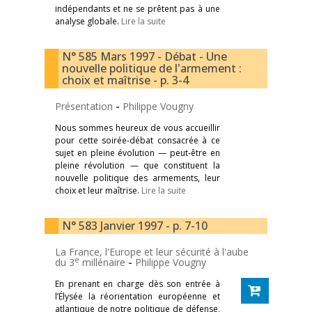
indépendants et ne se prêtent pas à une
analyse globale.
Lire la suite
N° 585 Mars 1997 - Débat - Une
nouvelle politique de l'armement :
choix et maîtrise - p. 3-4
Présentation
-
Philippe Vougny
Nous sommes heureux de vous accueillir
pour cette soirée-débat consacrée à ce
sujet en pleine évolution — peut-être en
pleine révolution — que constituent la
nouvelle politique des armements, leur
choix et leur maîtrise.
Lire la suite
N° 583 Janvier 1997 - p. 7-10
La France, l'Europe et leur sécurité à l'aube
e
du 3
millénaire
-
Philippe Vougny
En prenant en charge dès son entrée à
l’Élysée la réorientation européenne et
atlantique de notre politique de défense,