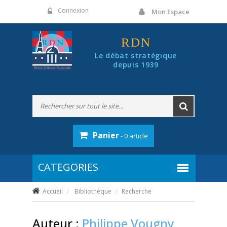
Panneau de gestion des cookies
Connexion
Mon Espace
RDN
Le débat stratégique
depuis 1939
Panier
- 0 article
Accueil
Bibliothèque
Recherche
Auteur :
Philippe Vougny