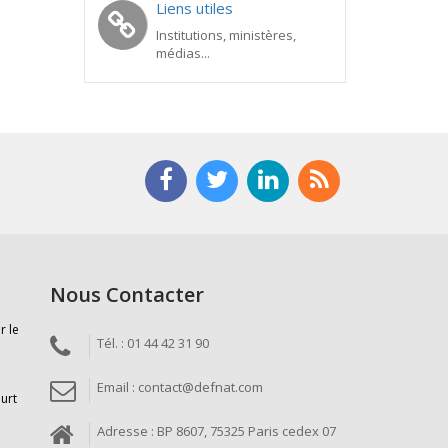
Liens utiles
Institutions, ministères,
médias...
Nous Contacter
r le
Tél. : 01 44 42 31 90
Email : contact@defnat.com
ourt
Adresse : BP 8607, 75325 Paris cedex 07