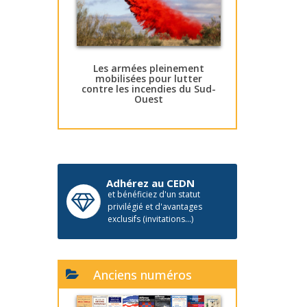
Les armées pleinement
mobilisées pour lutter
contre les incendies du Sud-
Ouest
Adhérez au CEDN
et bénéficiez d'un statut
privilégié et d'avantages
exclusifs (invitations...)
Anciens numéros