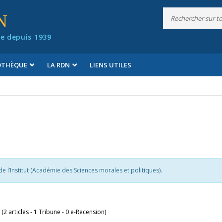
N
e depuis 1939
IOTHÈQUE
LA RDN
LIENS UTILES
 l’Institut (Académie des Sciences morales et politiques).
 (2 articles - 1 Tribune - 0 e-Recension)