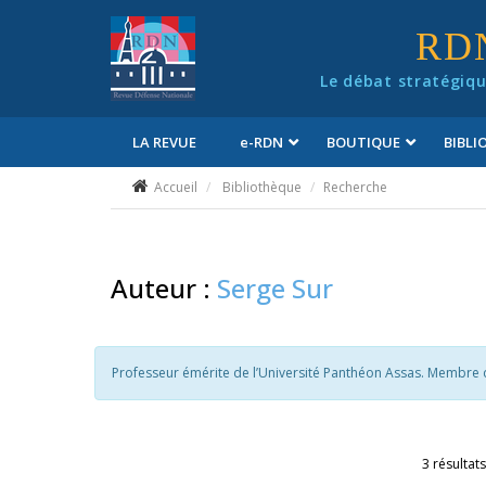
Panneau de gestion des cookies
RD
Le débat stratégiqu
LA REVUE
e
-RDN
BOUTIQUE
BIBL
Conditions générales de vente
Accueil
Bibliothèque
Recherche
Auteur :
Serge Sur
Professeur émérite de l’Université Panthéon Assas. Membre de
3 résultats