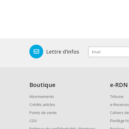
Lettre d'infos
Boutique
e
-RDN
Abonnements
Tribune
Crédits articles
e-Recensi
Points de vente
Cahiers de
CGV
Florilège h
Politique de confidentialité / Mentions
Repères