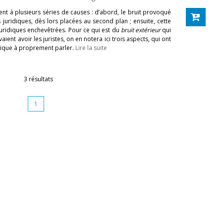
ient à plusieurs séries de causes : d’abord, le bruit provoqué
juridiques, dès lors placées au second plan ; ensuite, cette
 juridiques enchevêtrées. Pour ce qui est du
bruit extérieur
qui
nt avoir les juristes, on en notera ici trois aspects, qui ont
dique à proprement parler.
Lire la suite
3 résultats
1