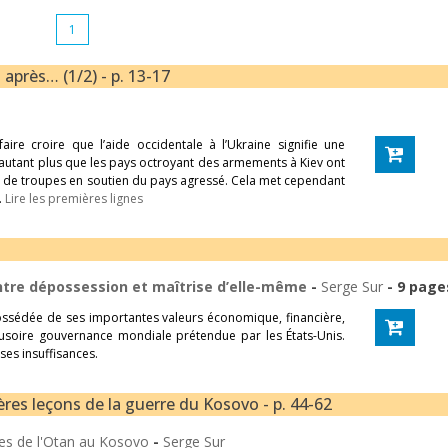
1
 après… (1/2) - p. 13-17
aire croire que l’aide occidentale à l’Ukraine signifie une
’autant plus que les pays octroyant des armements à Kiev ont
ent de troupes en soutien du pays agressé. Cela met cependant
.
Lire les premières lignes
entre dépossession et maîtrise d’elle-même
-
Serge Sur
- 9 page
possédée de ses importantes valeurs économique, financière,
 illusoire gouvernance mondiale prétendue par les États-Unis.
 ses insuffisances.
res leçons de la guerre du Kosovo - p. 44-62
res de l'Otan au Kosovo
-
Serge Sur