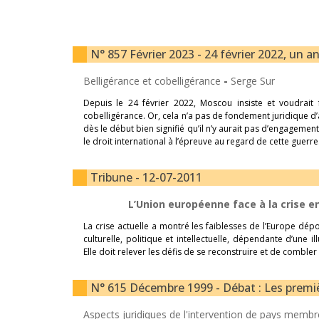
N° 857 Février 2023 - 24 février 2022, un an
Belligérance et cobelligérance
-
Serge Sur
Depuis le 24 février 2022, Moscou insiste et voudrait f
cobelligérance. Or, cela n’a pas de fondement juridique d
dès le début bien signifié qu’il n’y aurait pas d’engagem
le droit international à l’épreuve au regard de cette guerre
Tribune - 12-07-2011
L’Union européenne face à la crise 
La crise actuelle a montré les faiblesses de l’Europe dé
culturelle, politique et intellectuelle, dépendante d’une
Elle doit relever les défis de se reconstruire et de combler
N° 615 Décembre 1999 - Débat : Les premiè
Aspects juridiques de l'intervention de pays memb