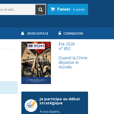
Panier
- 0 article
MON ESPACE
CONNEXION
Été 2026
n° 892
Quand la Chine
dépasse le
monde
Je participe au débat
stratégique
À vos claviers,