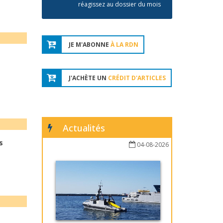
réagissez au dossier du mois
JE M'ABONNE
À LA RDN
J'ACHÈTE UN
CRÉDIT D'ARTICLES
Actualités
s
04-08-2026