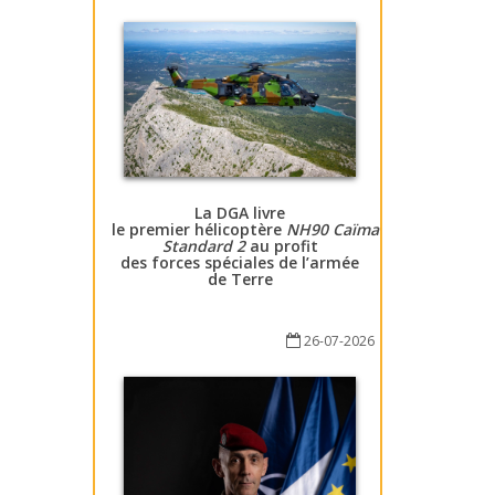
La DGA livre
le premier hélicoptère
NH90 Caïman
Standard 2
au profit
des forces spéciales de l’armée
de Terre
26-07-2026