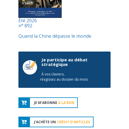
Été 2026
n° 892
Quand la Chine dépasse le monde
Je participe au débat
stratégique
À vos claviers,
réagissez au dossier du mois
JE M'ABONNE
À LA RDN
J'ACHÈTE UN
CRÉDIT D'ARTICLES