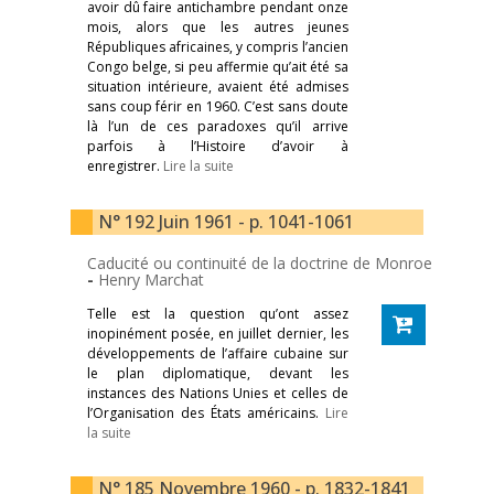
avoir dû faire antichambre pendant onze
mois, alors que les autres jeunes
Républiques africaines, y compris l’ancien
Congo belge, si peu affermie qu’ait été sa
situation intérieure, avaient été admises
sans coup férir en 1960. C’est sans doute
là l’un de ces paradoxes qu’il arrive
parfois à l’Histoire d’avoir à
enregistrer.
Lire la suite
N° 192 Juin 1961 - p. 1041-1061
Caducité ou continuité de la doctrine de Monroe
-
Henry Marchat
Telle est la question qu’ont assez
inopinément posée, en juillet dernier, les
développements de l’affaire cubaine sur
le plan diplomatique, devant les
instances des Nations Unies et celles de
l’Organisation des États américains.
Lire
la suite
N° 185 Novembre 1960 - p. 1832-1841