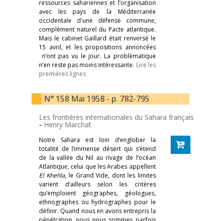
ressources sahariennes et l’organisation
avec les pays de la Méditerranée
occidentale d'une défense commune,
complément naturel du Pacte atlantique.
Mais le cabinet Gaillard était renversé le
15 avril, et les propositions annoncées
n’ont pas vu le jour. La problématique
n’en reste pas moins intéressante.
Lire les
premières lignes
N° 158 Mai 1958 - p. 782-795
Les frontières internationales du Sahara français
-
Henry Marchat
Notre Sahara est loin d’englober la
totalité de l’immense désert qui s’étend
de la vallée du Nil au rivage de l’océan
Atlantique, celui que les Arabes appellent
El Khehla
, le Grand Vide, dont les limites
varient d’ailleurs selon les critères
qu’emploient géographes, géologues,
ethnographes ou hydrographes pour le
définir. Quand nous en avons entrepris la
pénétration, nous nous sommes parfois