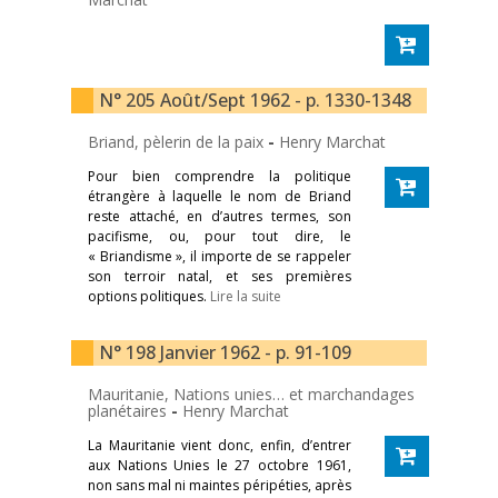
N° 205 Août/Sept 1962 - p. 1330-1348
Briand, pèlerin de la paix
-
Henry Marchat
Pour bien comprendre la politique
étrangère à laquelle le nom de Briand
reste attaché, en d’autres termes, son
pacifisme, ou, pour tout dire, le
« Briandisme », il importe de se rappeler
son terroir natal, et ses premières
options politiques.
Lire la suite
N° 198 Janvier 1962 - p. 91-109
Mauritanie, Nations unies… et marchandages
planétaires
-
Henry Marchat
La Mauritanie vient donc, enfin, d’entrer
aux Nations Unies le 27 octobre 1961,
non sans mal ni maintes péripéties, après