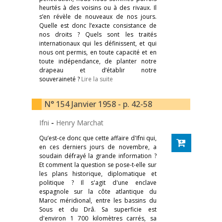
heurtés à des voisins ou à des rivaux. Il
s’en révèle de nouveaux de nos jours.
Quelle est donc l’exacte consistance de
nos droits ? Quels sont les traités
internationaux qui les définissent, et qui
nous ont permis, en toute capacité et en
toute indépendance, de planter notre
drapeau et d’établir notre
souveraineté ?
Lire la suite
N° 154 Janvier 1958 - p. 42-58
Ifni
-
Henry Marchat
Qu’est-ce donc que cette affaire d'Ifni qui,
en ces derniers jours de novembre, a
soudain défrayé la grande information ?
Et comment la question se pose-t-elle sur
les plans historique, diplomatique et
politique ? Il s'agit d'une enclave
espagnole sur la côte atlantique du
Maroc méridional, entre les bassins du
Sous et du Drâ. Sa superficie est
d'environ 1 700 kilomètres carrés, sa