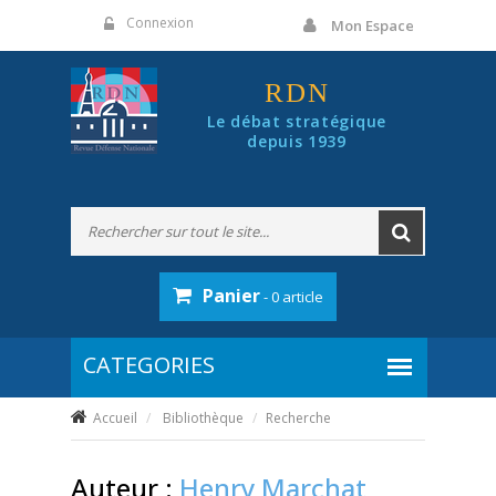
Panneau de gestion des cookies
Connexion
Mon Espace
RDN
Le débat stratégique
depuis 1939
Panier
- 0 article
Accueil
Bibliothèque
Recherche
Auteur :
Henry Marchat