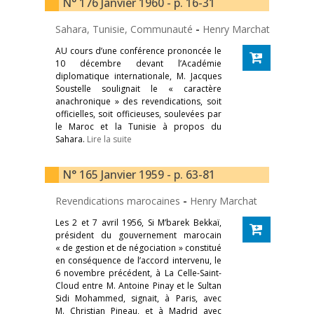
N° 176 Janvier 1960 - p. 16-31
Sahara, Tunisie, Communauté
-
Henry Marchat
AU cours d’une conférence prononcée le
10 décembre devant l’Académie
diplomatique internationale, M. Jacques
Soustelle soulignait le « caractère
anachronique » des revendications, soit
officielles, soit officieuses, soulevées par
le Maroc et la Tunisie à propos du
Sahara.
Lire la suite
N° 165 Janvier 1959 - p. 63-81
Revendications marocaines
-
Henry Marchat
Les 2 et 7 avril 1956, Si M’barek Bekkaï,
président du gouvernement marocain
« de gestion et de négociation » constitué
en conséquence de l’accord intervenu, le
6 novembre précédent, à La Celle-Saint-
Cloud entre M. Antoine Pinay et le Sultan
Sidi Mohammed, signait, à Paris, avec
M. Christian Pineau, et à Madrid avec