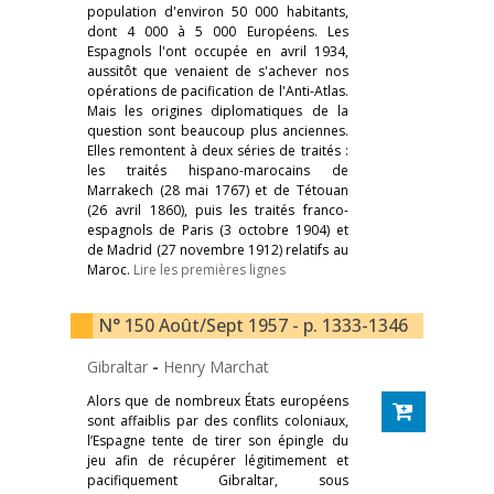
population d'environ 50 000 habitants,
dont 4 000 à 5 000 Européens. Les
Espagnols l'ont occupée en avril 1934,
aussitôt que venaient de s'achever nos
opérations de pacification de l'Anti-Atlas.
Mais les origines diplomatiques de la
question sont beaucoup plus anciennes.
Elles remontent à deux séries de traités :
les traités hispano-marocains de
Marrakech (28 mai 1767) et de Tétouan
(26 avril 1860), puis les traités franco-
espagnols de Paris (3 octobre 1904) et
de Madrid (27 novembre 1912) relatifs au
Maroc.
Lire les premières lignes
N° 150 Août/Sept 1957 - p. 1333-1346
Gibraltar
-
Henry Marchat
Alors que de nombreux États européens
sont affaiblis par des conflits coloniaux,
l’Espagne tente de tirer son épingle du
jeu afin de récupérer légitimement et
pacifiquement Gibraltar, sous