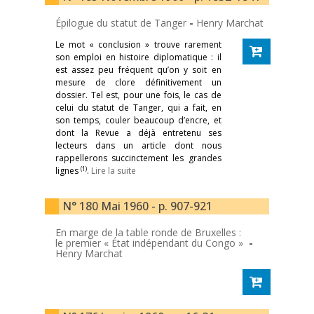
Épilogue du statut de Tanger
-
Henry Marchat
Le mot « conclusion » trouve rarement
son emploi en histoire diplomatique : il
est assez peu fréquent qu’on y soit en
mesure de clore définitivement un
dossier. Tel est, pour une fois, le cas de
celui du statut de Tanger, qui a fait, en
son temps, couler beaucoup d’encre, et
dont la Revue a déjà entretenu ses
lecteurs dans un article dont nous
rappellerons succinctement les grandes
(1)
lignes
.
Lire la suite
N° 180 Mai 1960 - p. 907-921
En marge de la table ronde de Bruxelles :
le premier « État indépendant du Congo »
-
Henry Marchat