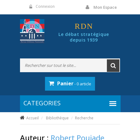
Panneau de gestion des cookies
Connexion
Mon Espace
RDN
Le débat stratégique
depuis 1939
Panier
- 0 article
Accueil
Bibliothèque
Recherche
Auteur :
Robert Poujade