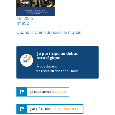
Été 2026
n° 892
Quand la Chine dépasse le monde
Je participe au débat
stratégique
À vos claviers,
réagissez au dossier du mois
JE M'ABONNE
À LA RDN
J'ACHÈTE UN
CRÉDIT D'ARTICLES