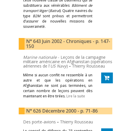
cette nouvelle classe de bâtiments qui se
substituera aux vénérables
Bâtiment de
transport léger
(
Batral
). Quatre navires du
type
B2M
sont prévus et permettront
d’assurer de nouvelles missions de
souveraineté.
N° 643 Juin 2002 - Chroniques - p. 147-
150
Marine nationale
- Leçons de la campagne
militaire américaine en Afghanistan (opérations
aériennes de l'
US Navy
)
-
Thierry Rousseau
Même si aucun conflit ne ressemble à un
autre et que les opérations en
Afghanistan ne sont pas terminées, un
certain nombre de leçons peuvent dès
maintenant en être tirées.
Lire la suite
N° 626 Décembre 2000 - p. 71-86
Des porte-avions
-
Thierry Rousseau
Le conseil de défense du 23 septembre