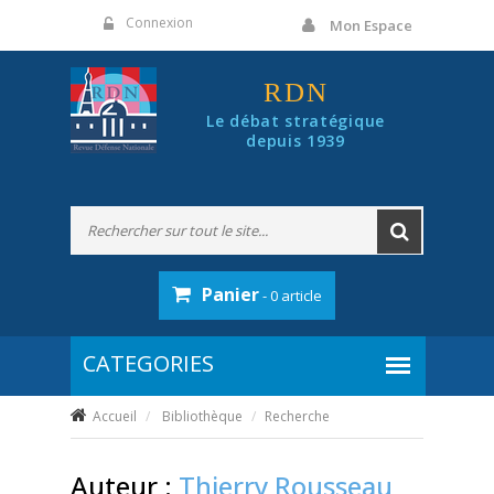
Panneau de gestion des cookies
Connexion
Mon Espace
RDN
Le débat stratégique
depuis 1939
Panier
- 0 article
Accueil
Bibliothèque
Recherche
Auteur :
Thierry Rousseau