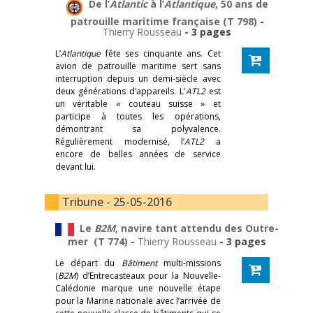
De l’
Atlantic
à l’
Atlantique
, 50 ans de
patrouille maritime française (T 798)
-
Thierry Rousseau
- 3 pages
L’
Atlantique
fête ses cinquante ans. Cet
avion de patrouille maritime sert sans
interruption depuis un demi-siècle avec
deux générations d’appareils. L’
ATL2
est
un véritable « couteau suisse » et
participe à toutes les opérations,
démontrant sa polyvalence.
Régulièrement modernisé, l’
ATL2
a
encore de belles années de service
devant lui.
Tribune - 25-05-2016
Le
B2M
, navire tant attendu des Outre-
mer (T 774)
-
Thierry Rousseau
- 3 pages
Le départ du
Bâtiment
multi-missions
(
B2M
) d’Entrecasteaux pour la Nouvelle-
Calédonie marque une nouvelle étape
pour la Marine nationale avec l’arrivée de