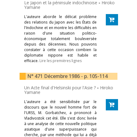
Le Japon et la péninsule indochinoise
-
Hiroko
Yamane
L'auteure aborde le délicat problème
des relations du Japon avec les États de
l'Indochine et en montre les difficultés en
raison d'une situation politico-
économique totalement bouleversée
depuis des décennies. Nous pouvons
constater à cette occasion combien la
diplomatie nippone est habile et
efficace.
Lire les premières lignes
N° 471 Décembre 1986 - p. 105-114
Un Acte final d'Helsinski pour l'Asie ?
-
Hiroko
Yamane
L'auteure a été sensibilisée par le
discours que le nouvel homme fort de
l'URSS, M. Gorbatchev, a prononcé à
Vladivostok cet été. Elle s'est donc livrée
à une analyse de cette nouvelle politique
asiatique d'une superpuissance qui
cherche, par une méthode qui lui a déjà