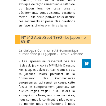
explique de façon remarquable l'attitude
du Japon lors de cette crise :
déchirements, contradictions, vexations
même ; elle seule pouvait nous décrire
ces sentiments et poser des questions
sur l'avenir.
Lire les premières lignes
N° 512 Août/Sept 1990 - Le Japon - p.
69-81
Le dialogue Communauté économique
européenne (CEE)-Japon
-
Hiroko Yamane
« Les Japonais ne respectent pas les
me
règles du jeu ». Après M
Edith Cresson,
MM. Jacques Calvet et Alain Gomez, c’est
M. Jacques Delors, président de la
Commission des Communautés
européennes, qui remet en cause, cette
fois-ci, le comportement japonais. De
quelles règles s’agit-il ? M. Delors l’a
(1)
expliqué
: « Nous, les communautaires,
nous sommes le continent le plus ouvert
du monde, nous représentons à nous