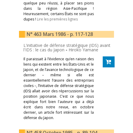
quelque peu réussi, à placer ses pions
dans la région Asie-Pacifique !
Heureusement, certains États ne sont pas
dupes !
Lire les premières lignes
N° 463 Mars 1986 - p. 117-128
L'initiative de défense stratégique (IDS) avant
l'IDS : le cas du Japon
-
Hiroko Yamane
Il paraissait à l’évidence qu’en raison des
liens qui existent entre les États-Unis et le
Japon, et de l’avance technologique de ce
dernier – même si elle est
essentiellement l’œuvre des entreprises
civiles –, l’Initiative de défense stratégique
(IDS) allait avoir des répercussions sur la
position japonaise. C’est ce que nous
explique fort bien l'auteure qui a déjà
écrit dans notre revue, en octobre
dernier, un article fort intéressant sur la
défense du Japon.
N° 458 Octobre 1985 - p. 89-104