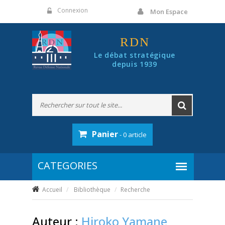
Panneau de gestion des cookies
Connexion
Mon Espace
RDN
Le débat stratégique
depuis 1939
Panier
- 0 article
Accueil
Bibliothèque
Recherche
Auteur :
Hiroko Yamane