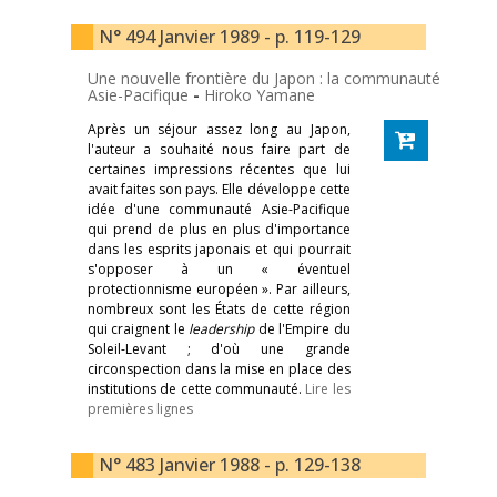
N° 494 Janvier 1989 - p. 119-129
Une nouvelle frontière du Japon : la communauté
Asie-Pacifique
-
Hiroko Yamane
Après un séjour assez long au Japon,
l'auteur a souhaité nous faire part de
certaines impressions récentes que lui
avait faites son pays. Elle développe cette
idée d'une communauté Asie-Pacifique
qui prend de plus en plus d'importance
dans les esprits japonais et qui pourrait
s'opposer à un « éventuel
protectionnisme européen ». Par ailleurs,
nombreux sont les États de cette région
qui craignent le
leadership
de l'Empire du
Soleil-Levant ; d'où une grande
circonspection dans la mise en place des
institutions de cette communauté.
Lire les
premières lignes
N° 483 Janvier 1988 - p. 129-138