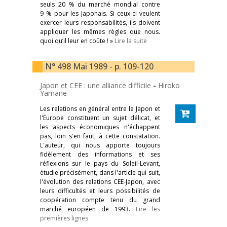
seuls 20 % du marché mondial contre
9 % pour les Japonais. Si ceux-ci veulent
exercer leurs responsabilités, ils doivent
appliquer les mêmes règles que nous.
quoi qu’il leur en coûte ! »
Lire la suite
N° 498 Mai 1989 - p. 109-120
Japon et CEE : une alliance difficile
-
Hiroko
Yamane
Les relations en général entre le Japon et
l'Europe constituent un sujet délicat, et
les aspects économiques n'échappent
pas, loin s'en faut, à cette constatation.
L'auteur, qui nous apporte toujours
fidèlement des informations et ses
réflexions sur le pays du Soleil-Levant,
étudie précisément, dans l'article qui suit,
l'évolution des relations CEE-Japon, avec
leurs difficultés et leurs possibilités de
coopération compte tenu du grand
marché européen de 1993.
Lire les
premières lignes