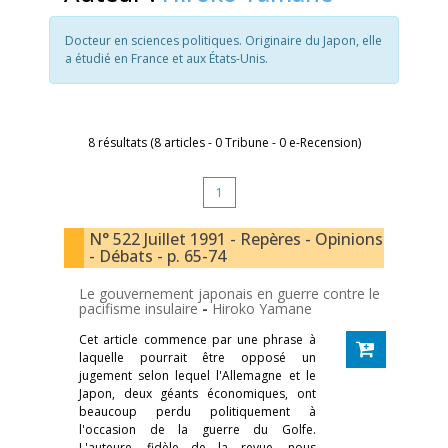
Docteur en sciences politiques. Originaire du Japon, elle
a étudié en France et aux États-Unis.
8 résultats (8 articles - 0 Tribune - 0 e-Recension)
1
N° 522 Juillet 1991 - Repères - Opinions
- Débats - p. 65-74
Le gouvernement japonais en guerre contre le
pacifisme insulaire
-
Hiroko Yamane
Cet article commence par une phrase à
laquelle pourrait être opposé un
jugement selon lequel l'Allemagne et le
Japon, deux géants économiques, ont
beaucoup perdu politiquement à
l'occasion de la guerre du Golfe.
L'auteure, fidèle de la revue, nous