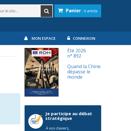
Panier
- 0 article
MON ESPACE
CONNEXION
Été 2026
n° 892
Quand la Chine
dépasse le
monde
Je participe au débat
stratégique
À vos claviers,