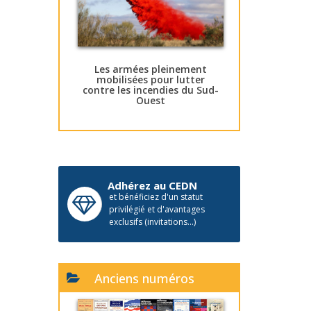
Les armées pleinement
mobilisées pour lutter
contre les incendies du Sud-
Ouest
Adhérez au CEDN
et bénéficiez d'un statut
privilégié et d'avantages
exclusifs (invitations...)
Anciens numéros