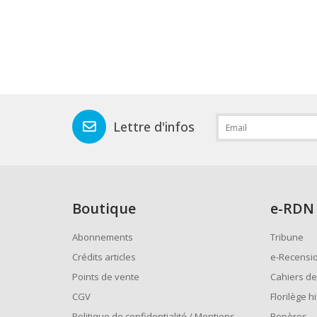
Lettre d'infos
Boutique
e
-RDN
Abonnements
Tribune
Crédits articles
e-Recensi
Points de vente
Cahiers de
CGV
Florilège h
Politique de confidentialité / Mentions
Repères