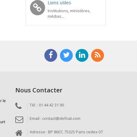
Liens utiles
Institutions, ministères,
médias...
Nous Contacter
r le
Tél. : 01 44 42 31 90
Email : contact@defnat.com
ourt
Adresse : BP 8607, 75325 Paris cedex 07