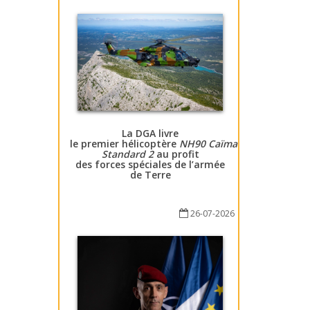
La DGA livre
le premier hélicoptère
NH90 Caïman
Standard 2
au profit
des forces spéciales de l’armée
de Terre
26-07-2026