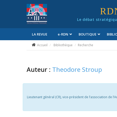
Panneau de gestion des cookies
RD
Le débat stratégiqu
LA REVUE
e
-RDN
BOUTIQUE
BIBL
Conditions générales de vente
Accueil
Bibliothèque
Recherche
Auteur :
Theodore Stroup
Lieutenant général (CR), vice-président de l’association de l