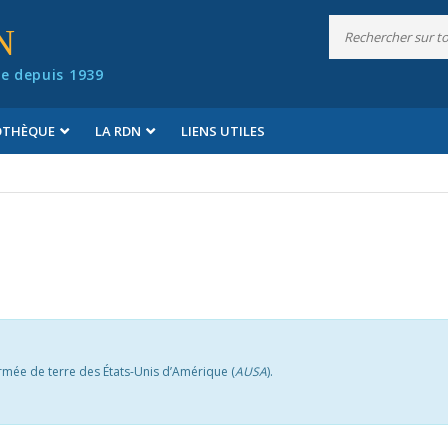
N
e depuis 1939
IOTHÈQUE
LA RDN
LIENS UTILES
’Armée de terre des États-Unis d’Amérique (
AUSA
).