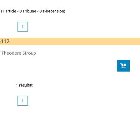
 (1 article - 0 Tribune - 0 e-Recension)
1
7-112
-
Theodore Stroup
1 résultat
1