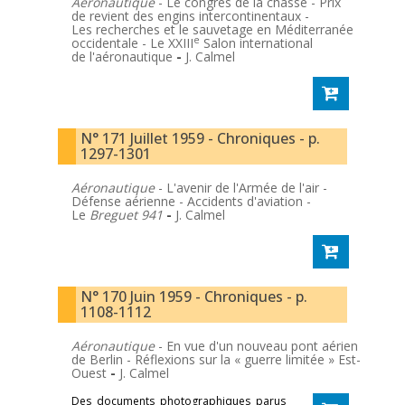
Aéronautique
- Le congrès de la chasse - Prix
de revient des engins intercontinentaux -
Les recherches et le sauvetage en Méditerranée
e
occidentale - Le XXIII
Salon international
de l'aéronautique
-
J. Calmel
N° 171 Juillet 1959 - Chroniques - p.
1297-1301
Aéronautique
- L'avenir de l'Armée de l'air -
Défense aérienne - Accidents d'aviation -
Le
Breguet 941
-
J. Calmel
N° 170 Juin 1959 - Chroniques - p.
1108-1112
Aéronautique
- En vue d'un nouveau pont aérien
de Berlin - Réflexions sur la « guerre limitée » Est-
Ouest
-
J. Calmel
Des documents photographiques parus