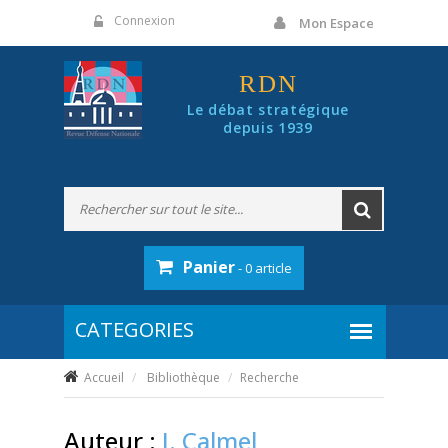
Panneau de gestion des cookies
Connexion
Mon Espace
RDN
Le débat stratégique
depuis 1939
Panier
- 0 article
Accueil
Bibliothèque
Recherche
Auteur :
J. Calmel