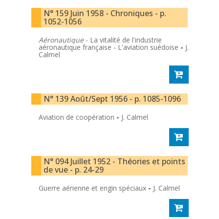
N° 159 Juin 1958 - Chroniques - p.
1052-1056
Aéronautique
- La vitalité de l'industrie
aéronautique française - L'aviation suédoise
-
J.
Calmel
N° 139 Août/Sept 1956 - p. 1085-1096
Aviation de coopération
-
J. Calmel
N° 094 Juillet 1952 - Théories et points
de vue - p. 24-29
Guerre aérienne et engin spéciaux
-
J. Calmel