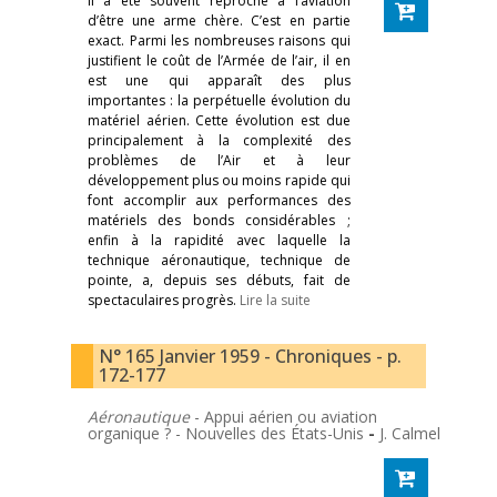
Il a été souvent reproché à l’aviation
d’être une arme chère. C’est en partie
exact. Parmi les nombreuses raisons qui
justifient le coût de l’Armée de l’air, il en
est une qui apparaît des plus
importantes : la perpétuelle évolution du
matériel aérien. Cette évolution est due
principalement à la complexité des
problèmes de l’Air et à leur
développement plus ou moins rapide qui
font accomplir aux performances des
matériels des bonds considérables ;
enfin à la rapidité avec laquelle la
technique aéronautique, technique de
pointe, a, depuis ses débuts, fait de
spectaculaires progrès.
Lire la suite
N° 165 Janvier 1959 - Chroniques - p.
172-177
Aéronautique
- Appui aérien ou aviation
organique ? - Nouvelles des États-Unis
-
J. Calmel