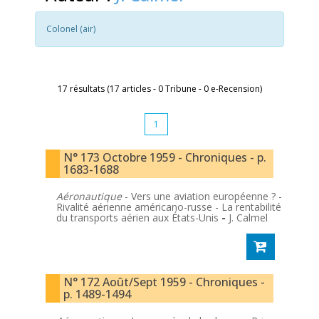
Colonel (air)
17 résultats (17 articles - 0 Tribune - 0 e-Recension)
1
N° 173 Octobre 1959 - Chroniques - p.
1683-1688
Aéronautique
- Vers une aviation européenne ? -
Rivalité aérienne américano-russe - La rentabilité
du transports aérien aux États-Unis
-
J. Calmel
N° 172 Août/Sept 1959 - Chroniques -
p. 1489-1494