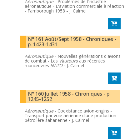
Aéronautique
- Problèmes de l'industrie
aéronautique - L'aviation commerciale à réaction
- Farnborough 1958
-
J. Calmel
N° 161 Août/Sept 1958 - Chroniques -
p. 1423-1431
Aéronautique
- Nouvelles générations d'avions
de combat - Les
Vautours
aux récentes
manœuvres
NATO
-
J. Calmel
N° 160 Juillet 1958 - Chroniques - p.
1245-1252
Aéronautique
- Coexistance avion-engins -
Transport par voie aérienne d'une production
pétrolière saharienne
-
J. Calmel