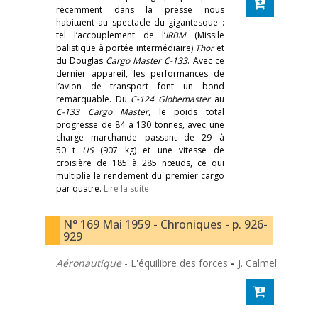
récemment dans la presse nous
habituent au spectacle du gigantesque :
tel l’accouplement de l’
IRBM
(Missile
balistique à portée intermédiaire)
Thor
et
du Douglas
Cargo Master C-133
. Avec ce
dernier appareil, les performances de
l’avion de transport font un bond
remarquable. Du
C-124
Globemaster
au
C-133
Cargo Master
, le poids total
progresse de 84 à 130 tonnes, avec une
charge marchande passant de 29 à
50 t
US
(907 kg) et une vitesse de
croisière de 185 à 285 nœuds, ce qui
multiplie le rendement du premier cargo
par quatre.
Lire la suite
N° 169 Mai 1959 - Chroniques - p. 926-
929
Aéronautique
- L'équilibre des forces
-
J. Calmel