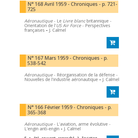
N° 168 Avril 1959 - Chroniques - p. 721-
725
Aéronautique
- Le
Livre blanc
britannique -
Orientation de l'
US Air Force
- Perspectives
françaises
-
J. Calmel
N° 167 Mars 1959 - Chroniques - p.
538-542
Aéronautique
- Réorganisation de la défense -
Nouvelles de l'industrie aéronautique
-
J. Calmel
N° 166 Février 1959 - Chroniques - p.
365-368
Aéronautique
- L'aviation, arme évolutive -
L'engin anti-engin
-
J. Calmel