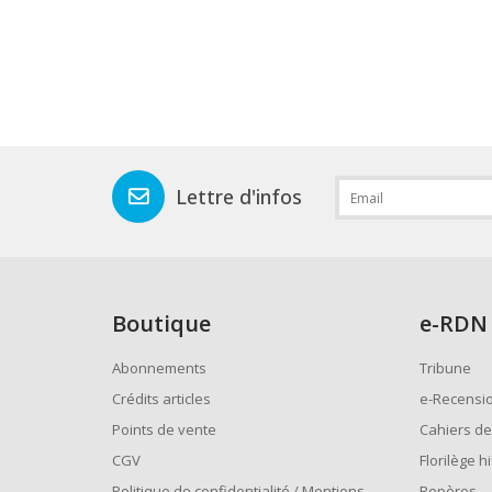
Lettre d'infos
Boutique
e
-RDN
Abonnements
Tribune
Crédits articles
e-Recensi
Points de vente
Cahiers de
CGV
Florilège h
Politique de confidentialité / Mentions
Repères