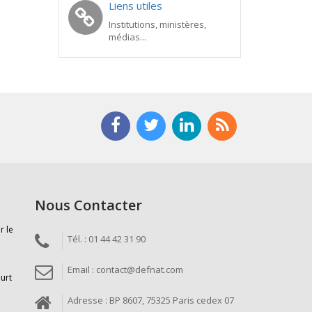
Liens utiles
Institutions, ministères,
médias...
Nous Contacter
r le
Tél. : 01 44 42 31 90
Email : contact@defnat.com
ourt
Adresse : BP 8607, 75325 Paris cedex 07