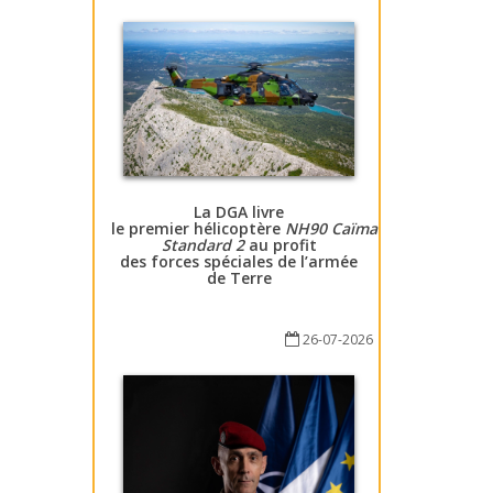
La DGA livre
le premier hélicoptère
NH90 Caïman
Standard 2
au profit
des forces spéciales de l’armée
de Terre
26-07-2026