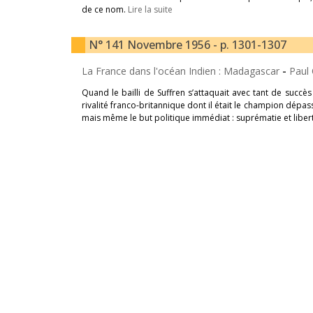
de ce nom.
Lire la suite
N° 141 Novembre 1956 - p. 1301-1307
La France dans l'océan Indien : Madagascar
-
Paul 
Quand le bailli de Suffren s’attaquait avec tant de succès
rivalité franco-britannique dont il était le champion dépa
mais même le but politique immédiat : suprématie et libert