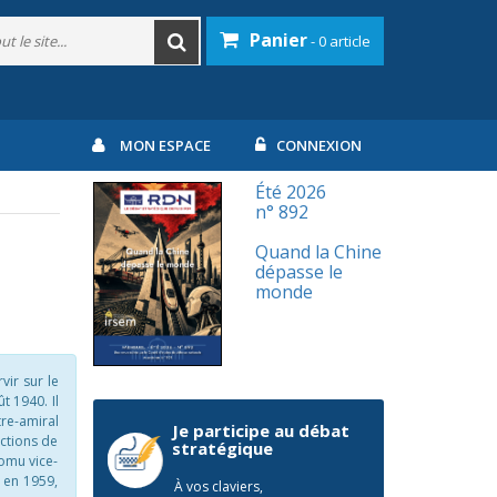
Panier
- 0 article
MON ESPACE
CONNEXION
Été 2026
n° 892
Quand la Chine
dépasse le
monde
vir sur le
t 1940. Il
re-amiral
Je participe au débat
nctions de
stratégique
omu vice-
, en 1959,
À vos claviers,