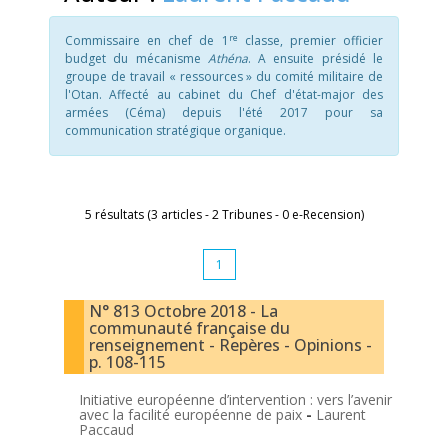
re
Commissaire en chef de 1
classe, premier officier
budget du mécanisme
Athéna
. A ensuite présidé le
groupe de travail « ressources » du comité militaire de
l'Otan. Affecté au cabinet du Chef d'état-major des
armées (Céma) depuis l'été 2017 pour sa
communication stratégique organique.
5 résultats (3 articles - 2 Tribunes - 0 e-Recension)
1
N° 813 Octobre 2018 - La
communauté française du
renseignement - Repères - Opinions -
p. 108-115
Initiative européenne d’intervention : vers l’avenir
avec la facilité européenne de paix
-
Laurent
Paccaud