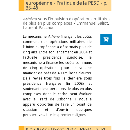
européenne - Pratique de la PESD - p.
35-46
Athéna
sous l'impulsion d'opérations militaires
de plus en plus complexes
-
Emmanuel Saliot
,
Laurent Paccaud
Le mécanisme
Athéna
finançant les coûts
communs des opérations militaires de
l’Union européenne a désormais plus de
cinq ans. Entre son lancement en 2004 et
l’actuelle présidence suédoise, le
mécanisme a financé les coûts communs
de cinq opérations pour un volume
financier de près de 400 millions d’euros.
Déjà révisé trois fois (la dernière sous
présidence française fin 2008) et
soutenant des opérations de plus en plus
complexes dont le cadre peut évoluer
avec le Traité de Lisbonne, il nous a
apparu opportun de faire un point de
situation et d’ouvrir quelques
perspectives.
Lire les premières lignes
N° 700 Août/Sept 2007 - PESD - p. 61-