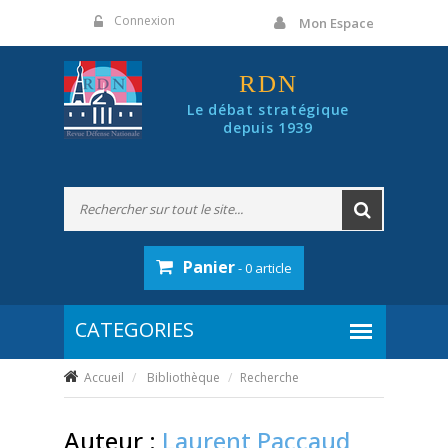
Panneau de gestion des cookies
Connexion
Mon Espace
RDN
Le débat stratégique
depuis 1939
Panier
- 0 article
Accueil
Bibliothèque
Recherche
Auteur :
Laurent Paccaud