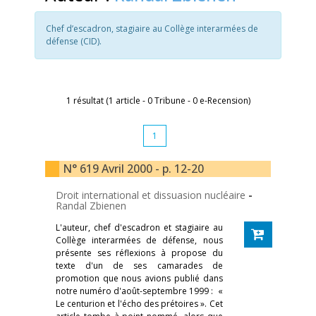
Chef d’escadron, stagiaire au Collège interarmées de
défense (CID).
1 résultat (1 article - 0 Tribune - 0 e-Recension)
1
N° 619 Avril 2000 - p. 12-20
Droit international et dissuasion nucléaire
-
Randal Zbienen
L'auteur, chef d'escadron et stagiaire au
Collège interarmées de défense, nous
présente ses réflexions à propose du
texte d'un de ses camarades de
promotion que nous avions publié dans
notre numéro d'août-septembre 1999 : «
Le centurion et l'écho des prétoires ». Cet