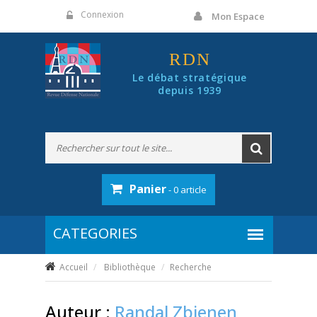
Panneau de gestion des cookies
Connexion
Mon Espace
RDN
Le débat stratégique
depuis 1939
Panier
- 0 article
Accueil
Bibliothèque
Recherche
Auteur :
Randal Zbienen