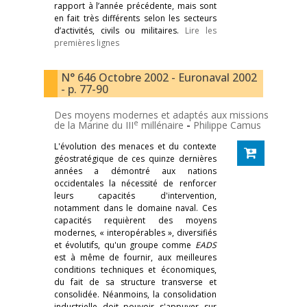
rapport à l’année précédente, mais sont
en fait très différents selon les secteurs
d’activités, civils ou militaires.
Lire les
premières lignes
N° 646 Octobre 2002 - Euronaval 2002
- p. 77-90
Des moyens modernes et adaptés aux missions
e
de la Marine du III
millénaire
-
Philippe Camus
L'évolution des menaces et du contexte
géostratégique de ces quinze dernières
années a démontré aux nations
occidentales la nécessité de renforcer
leurs capacités d'intervention,
notamment dans le domaine naval. Ces
capacités requièrent des moyens
modernes, « interopérables », diversifiés
et évolutifs, qu'un groupe comme
EADS
est à même de fournir, aux meilleures
conditions techniques et économiques,
du fait de sa structure transverse et
consolidée. Néanmoins, la consolidation
industrielle doit pouvoir s'appuyer sur