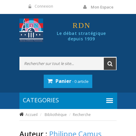
Panneau de gestion des cookies
Connexion
Mon Espace
RDN
Le débat stratégique
depuis 1939
Panier
- 0 article
Accueil
Bibliothèque
Recherche
Auteur :
Philippe Camus