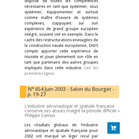
dispose de toutes les compétences
nécessaires en tant que systémier, sous
systémier, équipementier et surtout
comme maître d’oeuvre de systèmes
complexes, s’appuyant sur son
expérience de grand groupe européen
intégré, souvent cité en exemple. Dans le
cadre des restructurations envisagées de
la construction navale européenne, EADS
compte apporter cette expérience de
réussite et jouer pleinement son rôle en
tant que partenaire des autres groupes
impliqués dans cette industrie.
Lire les
premières lignes
N° 654 Juin 2003 - Salon du Bourget -
p. 19-27
L'industrie aéronautique et spatiale française
conserve ses atouts malgré la période difficile
-
Philippe Camus
Les résultats globaux de l’industrie
aéronautique et spatiale française pour
2002 ont marqué un léger recul par