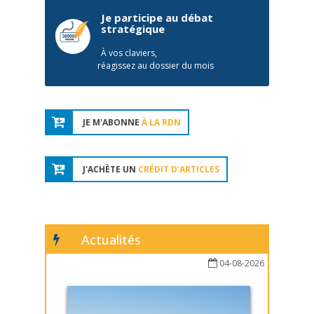
Je participe au débat
stratégique
À vos claviers,
réagissez au dossier du mois
JE M'ABONNE
À LA RDN
J'ACHÈTE UN
CRÉDIT D'ARTICLES
Actualités
04-08-2026