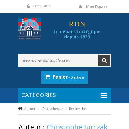
Panneau de gestion des cookies
Connexion
Mon Espace
RDN
Le débat stratégique
depuis 1939
Panier
- 0 article
Accueil
Bibliothèque
Recherche
Auteur :
Christophe Jurczak