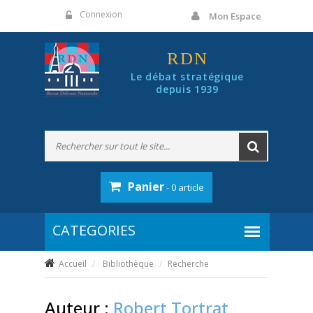
Panneau de gestion des cookies
Connexion
Mon Espace
RDN
Le débat stratégique
depuis 1939
Panier
- 0 article
Accueil
Bibliothèque
Recherche
Auteur :
Robert Tortrat