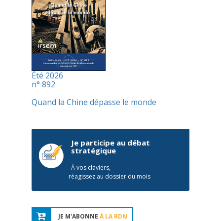
Été 2026
n° 892
Quand la Chine dépasse le monde
Je participe au débat
stratégique
À vos claviers,
réagissez au dossier du mois
JE M'ABONNE
À LA RDN