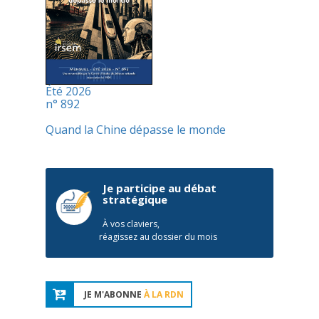
Été 2026
n° 892
Quand la Chine dépasse le monde
Je participe au débat
stratégique
À vos claviers,
réagissez au dossier du mois
JE M'ABONNE
À LA RDN