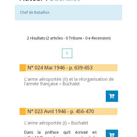
Chef de Bataillon
2 résultats (2 articles - 0 Tribune - 0 e-Recension)
1
N° 024 Mai 1946 - p. 639-653
L'arme aéroportée (II) et la réorganisation de
l'armée française
-
Buchalet
N° 023 Avril 1946 - p. 456-470
L'arme aéroportée (I)
-
Buchalet
Dans la préface qu’il écrivait en