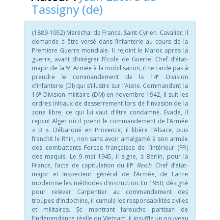
Tassigny (de)
(1889-1952) Maréchal de France. Saint-Cyrien. Cavalier, il
demande à être versé dans l’infanterie au cours de la
Première Guerre mondiale. Il rejoint le Maroc après la
guerre, avant d’intégrer l’École de Guerre. Chef d’état-
e
major de la 5
Armée à la mobilisation, il ne tarde pas à
e
prendre le commandement de la 14
Division
d’infanterie (DI) qui s’illustre sur l’Aisne. Commandant la
e
16
Division militaire (DM) en novembre 1942, il suit les
ordres initiaux de desserrement lors de l’invasion de la
zone libre, ce qui lui vaut d’être condamné. Évadé, il
rejoint Alger où il prend le commandement de l’Armée
« B ». Débarqué en Provence, il libère l’Alsace, puis
franchit le Rhin, non sans avoir amalgamé à son armée
des combattants Forces françaises de l’intérieur (FFI)
des maquis. Le 9 mai 1945, il signe, à Berlin, pour la
e
France, l’acte de capitulation du III
Reich
. Chef d’état-
major et Inspecteur général de l’Armée, de Lattre
modernise les méthodes d’instruction. En 1950, désigné
pour relever Carpentier au commandement des
troupes d’Indochine, il cumule les responsabilités civiles
et militaires. Se montrant farouche partisan de
l’indépendance réelle du Vietnam, il insuffle un nouveau