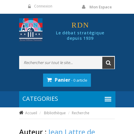
Panneau de gestion des cookies
Connexion
Mon Espace
RDN
Le débat stratégique
depuis 1939
Panier
- 0 article
Accueil
Bibliothèque
Recherche
Auteur :
Jean Lattre de