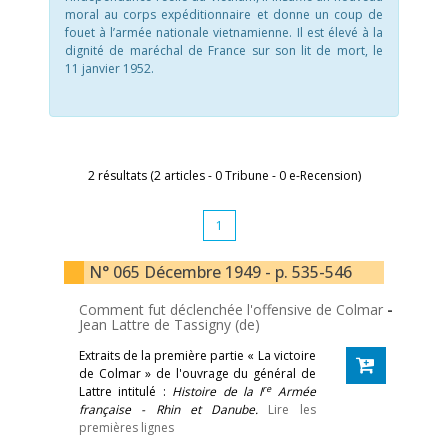
moral au corps expéditionnaire et donne un coup de
fouet à l’armée nationale vietnamienne. Il est élevé à la
dignité de maréchal de France sur son lit de mort, le
11 janvier 1952.
2 résultats (2 articles - 0 Tribune - 0 e-Recension)
1
N° 065 Décembre 1949 - p. 535-546
Comment fut déclenchée l'offensive de Colmar
-
Jean Lattre de Tassigny (de)
Extraits de la première partie « La victoire
de Colmar » de l'ouvrage du général de
re
Lattre intitulé :
Histoire de la I
Armée
française - Rhin et Danube.
Lire les
premières lignes