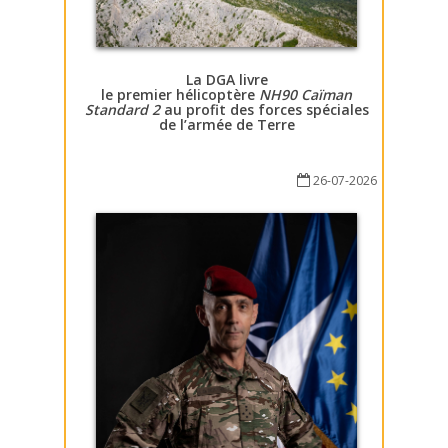
La DGA livre
le premier hélicoptère
NH90 Caïman
Standard 2
au profit des forces spéciales
de l’armée de Terre
26-07-2026