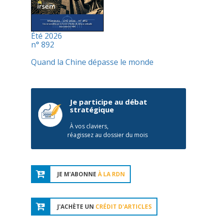
Été 2026
n° 892
Quand la Chine dépasse le monde
Je participe au débat
stratégique
À vos claviers,
réagissez au dossier du mois
JE M'ABONNE
À LA RDN
J'ACHÈTE UN
CRÉDIT D'ARTICLES