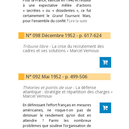
Pour la France, vaincue en 1940 et réduite
à une expectative mêlée d'actions
« secrètes » ou « dissidentes », ce fut
certainement le
Grand Tournant.
Mais,
pour l'ensemble du conflit ?
Lire la suite
N° 098 Décembre 1952 - p. 617-624
Tribune libre
- La crise du recrutement des
cadres et ses solutions
-
Marcel Vernoux
N° 092 Mai 1952 - p. 499-506
Théories et points de vue
- La défense
atlantique : stratégie et répartition des charges
-
Marcel Vernoux
En définissant l’effort français en mesures
américaines, ne risque-t-on pas de
diminuer le rendement qu’on doit en
attendre ? Parmi les nombreux
problèmes que soulève l’organisation de