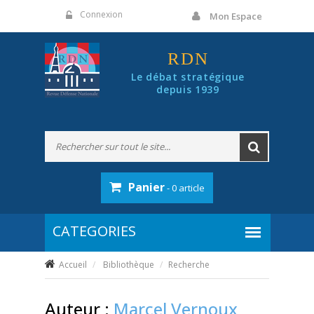
Panneau de gestion des cookies
Connexion
Mon Espace
RDN
Le débat stratégique
depuis 1939
Panier
- 0 article
Accueil
Bibliothèque
Recherche
Auteur :
Marcel Vernoux