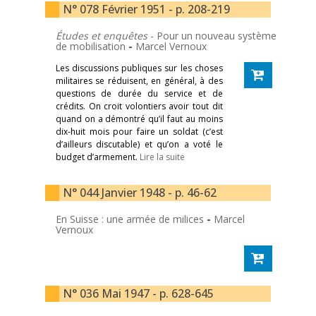
N° 078 Février 1951 - p. 208-219
Études et enquêtes
- Pour un nouveau système
de mobilisation
-
Marcel Vernoux
Les discussions publiques sur les choses
militaires se réduisent, en général, à des
questions de durée du service et de
crédits. On croit volontiers avoir tout dit
quand on a démontré qu’il faut au moins
dix-huit mois pour faire un soldat (c’est
d’ailleurs discutable) et qu’on a voté le
budget d’armement.
Lire la suite
N° 044 Janvier 1948 - p. 46-62
En Suisse : une armée de milices
-
Marcel
Vernoux
N° 036 Mai 1947 - p. 628-645