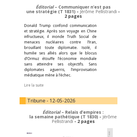
Éditorial
– Communiquer n’est pas
une stratégie (T 1831)
-
Jérôme Pellistrandi
-
2 pages
Donald Trump confond communication
et stratégie. Après son voyage en Chine
infructueux, il inonde Truth Social de
menaces nucléaires contre l’Iran,
brouillant toute diplomatie. Isolé, il
humilie ses alliés alors que le blocus
d’Ormuz étouffe l’économie mondiale
sans atteindre ses objectifs. Sans
diplomates aguerris, l’improvisation
médiatique mène à l’échec.
Lire la suite
Tribune - 12-05-2026
Éditorial
– Relais d’empires :
la semaine pathétique (T 1830)
-
Jérôme
Pellistrandi
- 2 pages