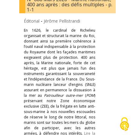
400 ans après : des défis multiples - p.
1-1
Éditorial
-
Jérôme Pellistrandi
En 1626, le cardinal de Richelieu
organisait et structurait la marine du Roi,
donnant ainsi sa première cohérence à
l’outil naval indispensable à la protection
du Royaume dont les façades maritimes
exigeaient plus de protection. 400 ans
après, la Marine nationale, forte de cet
héritage, est plus que jamais l’un des
instruments garantissant la souveraineté
et l’indépendance de la France. Du Sous-
marin nucléaire lanceur d’engins (SNLE)
assurant en permanence la dissuasion à
la mer au
Patrouilleur outre-mer
(
POM
)
préservant notre Zone économique
exclusive (ZEE), de la frégate en lutte anti-
sous-marine à nos nouvelles escouades
de réserve le long de notre littoral, nos
marins sont sur toutes les mers du globe
afin de participer, avec les autres
armées, à défendre nos intérêts.
Lire la