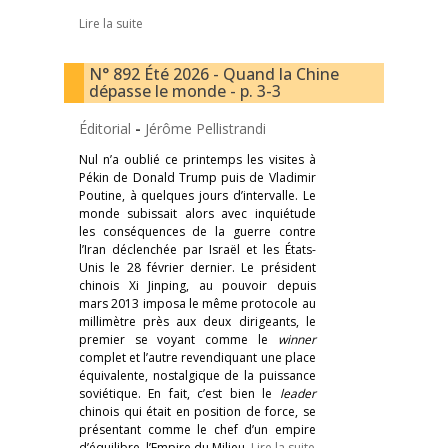
Lire la suite
N° 892 Été 2026 - Quand la Chine
dépasse le monde - p. 3-3
Éditorial
-
Jérôme Pellistrandi
Nul n’a oublié ce printemps les visites à
Pékin de Donald Trump puis de Vladimir
Poutine, à quelques jours d’intervalle. Le
monde subissait alors avec inquiétude
les conséquences de la guerre contre
l’Iran déclenchée par Israël et les États-
Unis le 28 février dernier. Le président
chinois Xi Jinping, au pouvoir depuis
mars 2013 imposa le même protocole au
millimètre près aux deux dirigeants, le
premier se voyant comme le
winner
complet et l’autre revendiquant une place
équivalente, nostalgique de la puissance
soviétique. En fait, c’est bien le
leader
chinois qui était en position de force, se
présentant comme le chef d’un empire
d’équilibre, l’Empire du Milieu.
Lire la suite