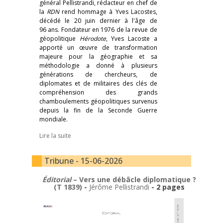
général Pellistrandi, rédacteur en chef de
la
RDN
rend hommage à Yves Lacostes,
décédé le 20 juin dernier à l'âge de
96 ans. Fondateur en 1976 de la revue de
géopolitique
Hérodote
, Yves Lacoste a
apporté un œuvre de transformation
majeure pour la géographie et sa
méthodologie a donné à plusieurs
générations de chercheurs, de
diplomates et de militaires des clés de
compréhension des grands
chamboulements géopolitiques survenus
depuis la fin de la Seconde Guerre
mondiale.
Lire la suite
Tribune - 15-06-2026
Éditorial
– Vers une débâcle diplomatique ?
(T 1839)
-
Jérôme Pellistrandi
- 2 pages