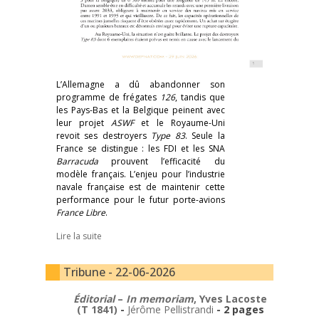
L’Allemagne a dû abandonner son
programme de frégates
126
, tandis que
les Pays-Bas et la Belgique peinent avec
leur projet
ASWF
et le Royaume-Uni
revoit ses destroyers
Type 83
. Seule la
France se distingue : les FDI et les SNA
Barracuda
prouvent l’efficacité du
modèle français. L’enjeu pour l’industrie
navale française est de maintenir cette
performance pour le futur porte-avions
France Libre
.
Lire la suite
Tribune - 22-06-2026
Éditorial
–
In memoriam
, Yves Lacoste
(T 1841)
-
Jérôme Pellistrandi
- 2 pages