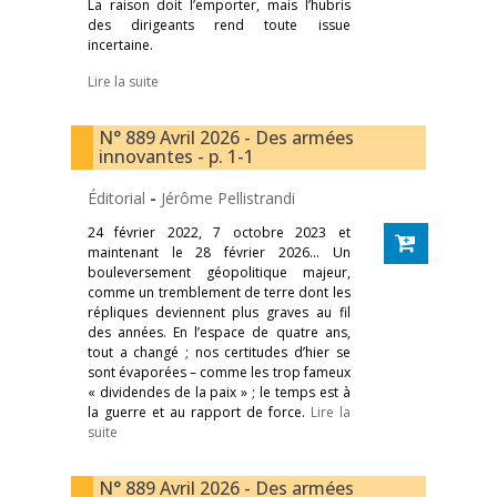
La raison doit l’emporter, mais l’hubris
des dirigeants rend toute issue
incertaine.
Lire la suite
N° 889 Avril 2026 - Des armées
innovantes - p. 1-1
Éditorial
-
Jérôme Pellistrandi
24 février 2022, 7 octobre 2023 et
maintenant le 28 février 2026… Un
bouleversement géopolitique majeur,
comme un tremblement de terre dont les
répliques deviennent plus graves au fil
des années. En l’espace de quatre ans,
tout a changé ; nos certitudes d’hier se
sont évaporées – comme les trop fameux
« dividendes de la paix » ; le temps est à
la guerre et au rapport de force.
Lire la
suite
N° 889 Avril 2026 - Des armées