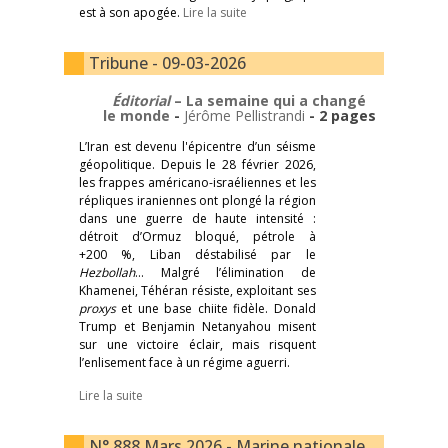
est à son apogée.
Lire la suite
Tribune - 09-03-2026
Éditorial
– La semaine qui a changé
le monde
-
Jérôme Pellistrandi
- 2 pages
L’Iran est devenu l'épicentre d’un séisme
géopolitique. Depuis le 28 février 2026,
les frappes américano-israéliennes et les
répliques iraniennes ont plongé la région
dans une guerre de haute intensité :
détroit d’Ormuz bloqué, pétrole à
+200 %, Liban déstabilisé par le
Hezbollah
… Malgré l’élimination de
Khamenei, Téhéran résiste, exploitant ses
proxys
et une base chiite fidèle. Donald
Trump et Benjamin Netanyahou misent
sur une victoire éclair, mais risquent
l’enlisement face à un régime aguerri.
Lire la suite
N° 888 Mars 2026 - Marine nationale,