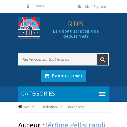
Panneau de gestion des cookies
Connexion
Mon Espace
RDN
Le débat stratégique
depuis 1939
Panier
- 0 article
Accueil
Bibliothèque
Recherche
Auteur :
Jérôme Pellistrandi