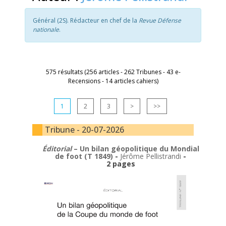
Général (2S). Rédacteur en chef de la
Revue Défense
nationale
.
575 résultats (256 articles - 262 Tribunes - 43 e-
Recensions - 14 articles cahiers)
1
2
3
>
>>
Tribune - 20-07-2026
Éditorial
– Un bilan géopolitique du Mondial
de foot (T 1849)
-
Jérôme Pellistrandi
-
2 pages