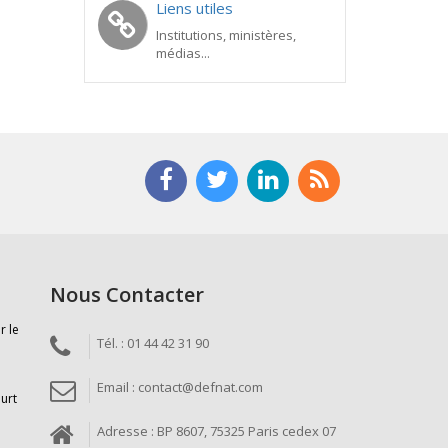
Liens utiles
Institutions, ministères,
médias...
Nous Contacter
r le
Tél. : 01 44 42 31 90
Email : contact@defnat.com
ourt
Adresse : BP 8607, 75325 Paris cedex 07