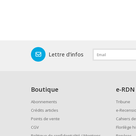
Lettre d'infos
Boutique
e
-RDN
Abonnements
Tribune
Crédits articles
e-Recensi
Points de vente
Cahiers de
CGV
Florilège h
Politique de confidentialité / Mentions
Repères