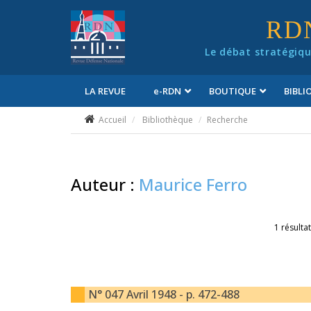
Panneau de gestion des cookies
RD
Le débat stratégiqu
LA REVUE
e
-RDN
BOUTIQUE
BIBL
Conditions générales de vente
Accueil
Bibliothèque
Recherche
Auteur :
Maurice Ferro
1 résultat
N° 047 Avril 1948 - p. 472-488