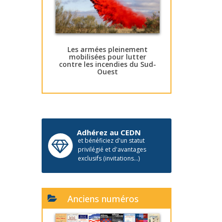
Les armées pleinement
mobilisées pour lutter
contre les incendies du Sud-
Ouest
Adhérez au CEDN
et bénéficiez d'un statut
privilégié et d'avantages
exclusifs (invitations...)
Anciens numéros