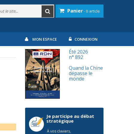
Panier
- 0 article
MON ESPACE
CONNEXION
Été 2026
n° 892
Quand la Chine
dépasse le
monde
Je participe au débat
stratégique
À vos claviers,