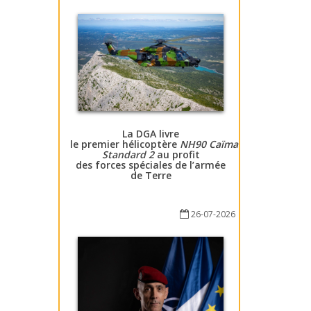
La DGA livre
le premier hélicoptère
NH90 Caïman
Standard 2
au profit
des forces spéciales de l’armée
de Terre
26-07-2026