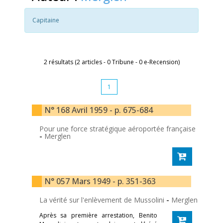
Capitaine
2 résultats (2 articles - 0 Tribune - 0 e-Recension)
1
N° 168 Avril 1959 - p. 675-684
Pour une force stratégique aéroportée française
-
Merglen
N° 057 Mars 1949 - p. 351-363
La vérité sur l'enlèvement de Mussolini
-
Merglen
Après sa première arrestation, Benito