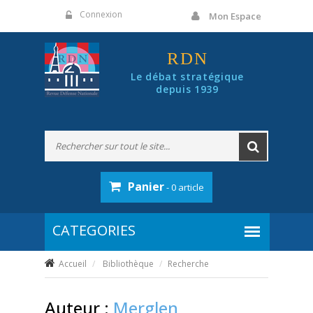
Panneau de gestion des cookies
Connexion
Mon Espace
RDN
Le débat stratégique
depuis 1939
Panier
- 0 article
Accueil
Bibliothèque
Recherche
Auteur :
Merglen