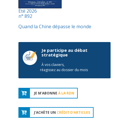
Été 2026
n° 892
Quand la Chine dépasse le monde
Je participe au débat
stratégique
À vos claviers,
réagissez au dossier du mois
JE M'ABONNE
À LA RDN
J'ACHÈTE UN
CRÉDIT D'ARTICLES