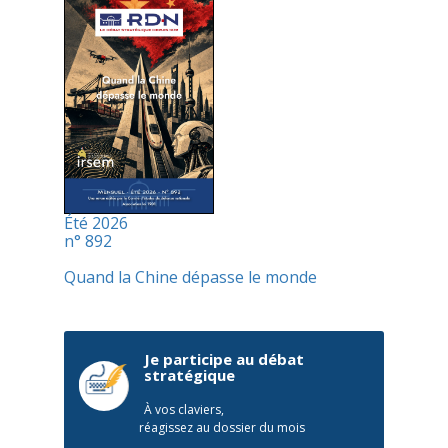
Été 2026
n° 892
Quand la Chine dépasse le monde
Je participe au débat
stratégique
À vos claviers,
réagissez au dossier du mois