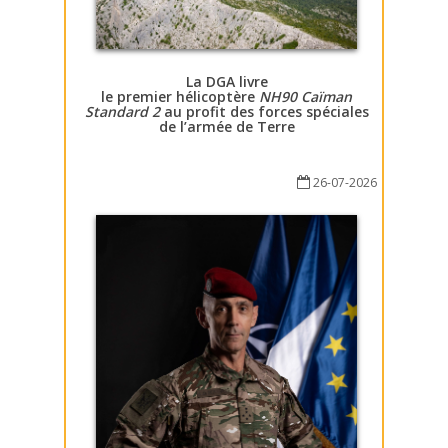
La DGA livre
le premier hélicoptère
NH90 Caïman
Standard 2
au profit des forces spéciales
de l’armée de Terre
26-07-2026