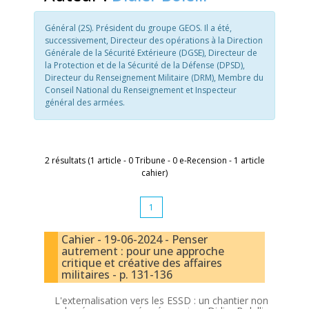
Général (2S). Président du groupe GEOS. Il a été,
successivement, Directeur des opérations à la Direction
Générale de la Sécurité Extérieure (DGSE), Directeur de
la Protection et de la Sécurité de la Défense (DPSD),
Directeur du Renseignement Militaire (DRM), Membre du
Conseil National du Renseignement et Inspecteur
général des armées.
2 résultats (1 article - 0 Tribune - 0 e-Recension - 1 article
cahier)
1
Cahier - 19-06-2024 - Penser
autrement : pour une approche
critique et créative des affaires
militaires - p. 131-136
L'externalisation vers les ESSD : un chantier non