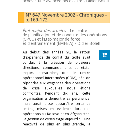
achevé, une avancée nécessaire -
Didier Bolelli
N° 647 Novembre 2002 - Chroniques -
p. 169-172
État-major des armées
- Le centre
de planification et de conduite des opérations
(CPCO) et l'État-major de force
et d'entraînement (EMFEIA)
-
Didier Bolelli
Au début des années 90, le retour
d’expérience du conflit du Golfe avait
conduit à la création de plusieurs
directions, commandements et états-
majors interarmées, dont le centre
opérationnel interarmées (COIA), afin de
répondre aux exigences des opérations
de crise auxquelles nous étions
confrontés. Pendant dix ans, cette
organisation a démontré sa pertinence,
mais aussi laissé apparaître certaines
limites, mises en évidence lors des
opérations au Kosovo et en Afghanistan.
La gestion de crises exige aujourd’hui une
réactivité de plus en plus grande, la