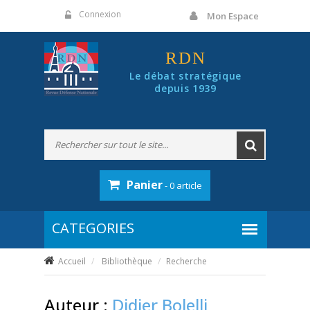
Panneau de gestion des cookies
Connexion
Mon Espace
RDN
Le débat stratégique
depuis 1939
Panier
- 0 article
Accueil
Bibliothèque
Recherche
Auteur :
Didier Bolelli