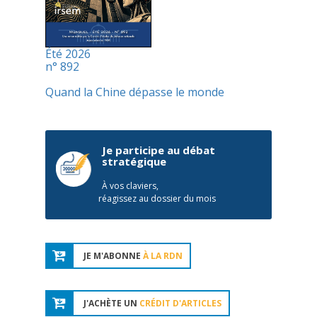
Été 2026
n° 892
Quand la Chine dépasse le monde
Je participe au débat
stratégique
À vos claviers,
réagissez au dossier du mois
JE M'ABONNE
À LA RDN
J'ACHÈTE UN
CRÉDIT D'ARTICLES