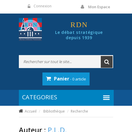
Panneau de gestion des cookies
Connexion
Mon Espace
RDN
Le débat stratégique
depuis 1939
Panier
- 0 article
Accueil
Bibliothèque
Recherche
Auteur :
P.L.D.