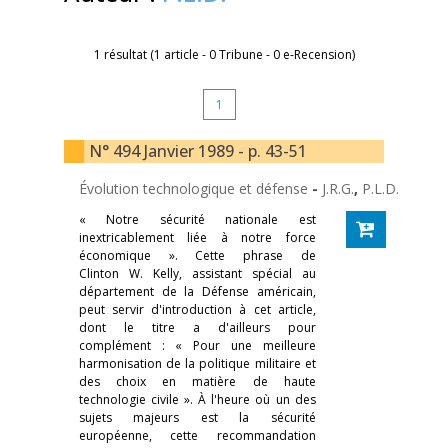
1 résultat (1 article - 0 Tribune - 0 e-Recension)
1
N° 494 Janvier 1989 - p. 43-51
Évolution technologique et défense
-
J.R.G.
,
P.L.D.
« Notre sécurité nationale est
inextricablement liée à notre force
économique ». Cette phrase de
Clinton W. Kelly, assistant spécial au
département de la Défense américain,
peut servir d'introduction à cet article,
dont le titre a d'ailleurs pour
complément : « Pour une meilleure
harmonisation de la politique militaire et
des choix en matière de haute
technologie civile ». À l'heure où un des
sujets majeurs est la sécurité
européenne, cette recommandation