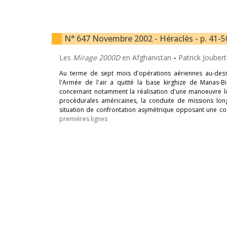
N° 647 Novembre 2002 - Héraclès - p. 41-5
Les
Mirage 2000D
en Afghanistan
-
Patrick Joubert
Au terme de sept mois d'opérations aériennes au-dess
l'Armée de l'air a quitté la base kirghize de Manas-
concernant notamment la réalisation d'une manoeuvre l
procédurales américaines, la conduite de missions lon
situation de confrontation asymétrique opposant une co
premières lignes