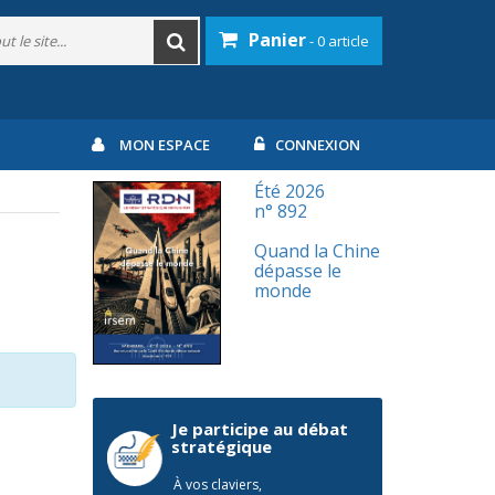
Panier
- 0 article
MON ESPACE
CONNEXION
Été 2026
n° 892
Quand la Chine
dépasse le
monde
Je participe au débat
stratégique
À vos claviers,