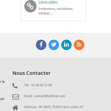
Liens utiles
Institutions, ministères,
médias...
Nous Contacter
r le
Tél. : 01 44 42 31 90
Email : contact@defnat.com
ourt
Adresse : BP 8607, 75325 Paris cedex 07