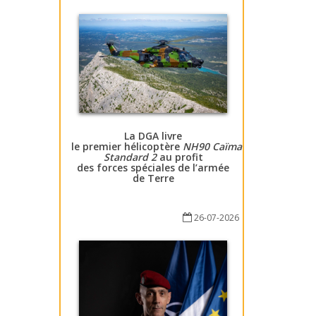
La DGA livre
le premier hélicoptère
NH90 Caïman
Standard 2
au profit
des forces spéciales de l’armée
de Terre
26-07-2026