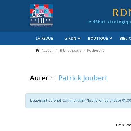
Panneau de gestion des cookies
RD
Le débat stratégiqu
LA REVUE
e
-RDN
BOUTIQUE
BIBL
Conditions générales de vente
Accueil
Bibliothèque
Recherche
Auteur :
Patrick Joubert
Lieutenant-colonel. Commandant l'Escadron de chasse 01.00
1 résultat