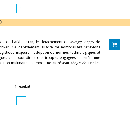
1
0
us de l'Afghanistan, le détachement de
Mirage 2000D
de
Bichkek. Ce déploiement suscite de nombreuses réflexions
ogistique majeure, l'adoption de normes technologiques et
gues en appui direct des troupes engagées et, enfin, une
alition multinationale moderne au réseau
Al-Quaïda
.
Lire les
1 résultat
1