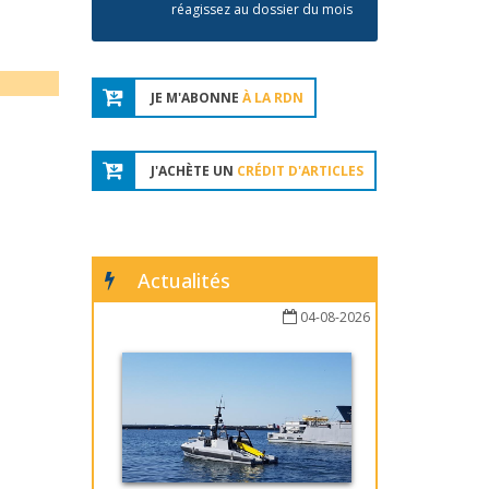
réagissez au dossier du mois
JE M'ABONNE
À LA RDN
J'ACHÈTE UN
CRÉDIT D'ARTICLES
Actualités
04-08-2026