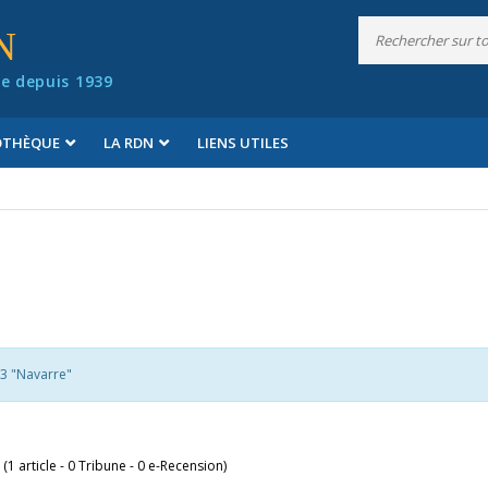
N
e depuis 1939
IOTHÈQUE
LA RDN
LIENS UTILES
3 "Navarre"
 (1 article - 0 Tribune - 0 e-Recension)