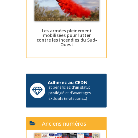
Les armées pleinement
mobilisées pour lutter
contre les incendies du Sud-
Ouest
Adhérez au CEDN
et bénéficiez d'un statut
privilégié et d'avantages
exclusifs (invitations...)
Anciens numéros