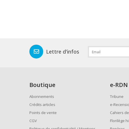
Lettre d'infos
Boutique
e
-RDN
Abonnements
Tribune
Crédits articles
e-Recensi
Points de vente
Cahiers de
CGV
Florilège h
Politique de confidentialité / Mentions
Repères