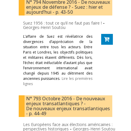
N° 794 Novembre 2016 - De nouveaux
enjeux de défense ? - Suez : hier et
aujourd’hui - p. 43-50
Suez 1956 : tout ce qu’il ne faut pas faire !
-
Georges-Henri Soutou
L’affaire de Suez est révélatrice des
divergences d’appréciation de la
situation entre tous les acteurs. Entre
Paris et Londres, les objectifs politiques
et militaires étaient différents. Dès lors,
l’échec était inéluctable d’autant plus que
l’environnement international avait
changé depuis 1945 au détriment des
anciennes puissances.
Lire les premières
lignes
N° 793 Octobre 2016 - De nouveaux
enjeux transatlantiques ? -
De nouveaux enjeux transatlantiques
- p. 44-49
Les Européens face aux élections américaines :
perspectives historiques
-
Georges-Henri Soutou