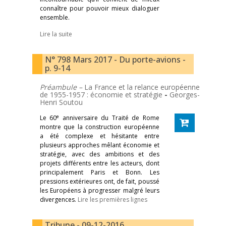
connaître pour pouvoir mieux dialoguer
ensemble.
Lire la suite
N° 798 Mars 2017 - Du porte-avions -
p. 9-14
Préambule –
La France et la relance européenne
de 1955-1957 : économie et stratégie
-
Georges-
Henri Soutou
e
Le 60
anniversaire du Traité de Rome
montre que la construction européenne
a été complexe et hésitante entre
plusieurs approches mêlant économie et
stratégie, avec des ambitions et des
projets différents entre les acteurs, dont
principalement Paris et Bonn. Les
pressions extérieures ont, de fait, poussé
les Européens à progresser malgré leurs
divergences.
Lire les premières lignes
Tribune - 09-12-2016