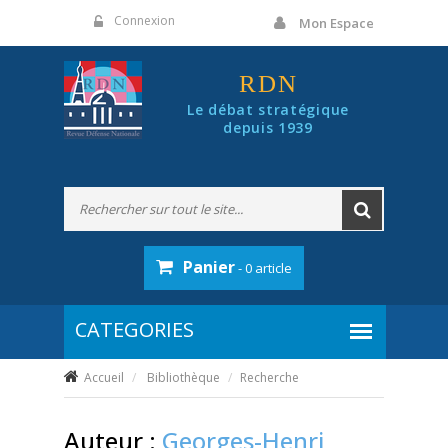
Panneau de gestion des cookies
Connexion
Mon Espace
RDN
Le débat stratégique
depuis 1939
Panier
- 0 article
Accueil
Bibliothèque
Recherche
Auteur :
Georges-Henri