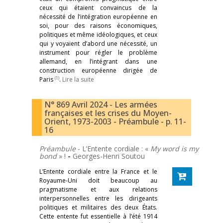
ceux qui étaient convaincus de la
nécessité de l’intégration européenne en
soi, pour des raisons économiques,
politiques et même idéologiques, et ceux
qui y voyaient d’abord une nécessité, un
instrument pour régler le problème
allemand, en l’intégrant dans une
construction européenne dirigée de
(1)
Paris
.
Lire la suite
N° 869 Avril 2024 - Les armées
françaises et les crises du Moyen-
Orient, 1973-2003 - Préambule - p. 11-
16
Préambule
- L’Entente cordiale : «
My word is my
bond
» !
-
Georges-Henri Soutou
L’Entente cordiale entre la France et le
Royaume-Uni doit beaucoup au
pragmatisme et aux relations
interpersonnelles entre les dirigeants
politiques et militaires des deux États.
Cette entente fut essentielle à l’été 1914