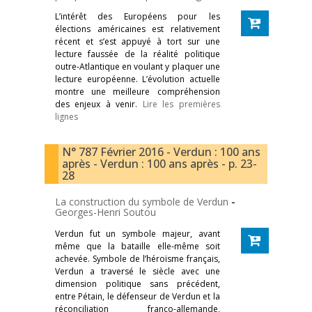
L’intérêt des Européens pour les
élections américaines est relativement
récent et s’est appuyé à tort sur une
lecture faussée de la réalité politique
outre-Atlantique en voulant y plaquer une
lecture européenne. L’évolution actuelle
montre une meilleure compréhension
des enjeux à venir.
Lire les premières
lignes
N° 787 Février 2016 - Verdun : 100 ans
après - Verdun : 100 ans après - p. 23-
28
La construction du symbole de Verdun
-
Georges-Henri Soutou
Verdun fut un symbole majeur, avant
même que la bataille elle-même soit
achevée. Symbole de l’héroïsme français,
Verdun a traversé le siècle avec une
dimension politique sans précédent,
entre Pétain, le défenseur de Verdun et la
réconciliation franco-allemande,