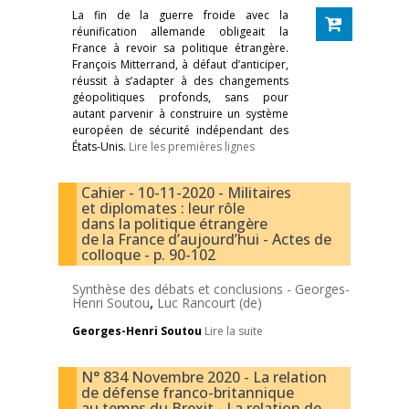
La fin de la guerre froide avec la
réunification allemande obligeait la
France à revoir sa politique étrangère.
François Mitterrand, à défaut d’anticiper,
réussit à s’adapter à des changements
géopolitiques profonds, sans pour
autant parvenir à construire un système
européen de sécurité indépendant des
États-Unis.
Lire les premières lignes
Cahier - 10-11-2020 - Militaires
et diplomates : leur rôle
dans la politique étrangère
de la France d’aujourd’hui - Actes de
colloque - p. 90-102
Synthèse des débats et conclusions -
Georges-
Henri Soutou
,
Luc Rancourt (de)
Georges-Henri Soutou
Lire la suite
N° 834 Novembre 2020 - La relation
de défense franco-britannique
au temps du Brexit - La relation de