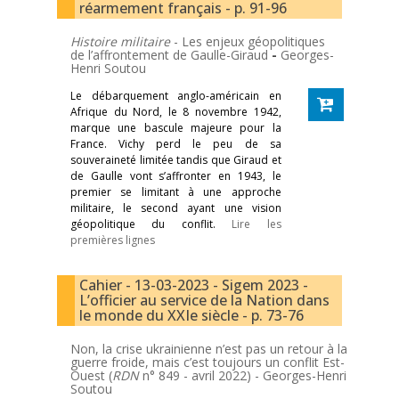
réarmement français - p. 91-96
Histoire militaire
- Les enjeux géopolitiques
de l’affrontement de Gaulle-Giraud
-
Georges-
Henri Soutou
Le débarquement anglo-américain en
Afrique du Nord, le 8 novembre 1942,
marque une bascule majeure pour la
France. Vichy perd le peu de sa
souveraineté limitée tandis que Giraud et
de Gaulle vont s’affronter en 1943, le
premier se limitant à une approche
militaire, le second ayant une vision
géopolitique du conflit.
Lire les
premières lignes
Cahier - 13-03-2023 - Sigem 2023 -
L’officier au service de la Nation dans
le monde du XXIe siècle - p. 73-76
Non, la crise ukrainienne n’est pas un retour à la
guerre froide, mais c’est toujours un conflit Est-
Ouest (
RDN
n° 849 - avril 2022) -
Georges-Henri
Soutou