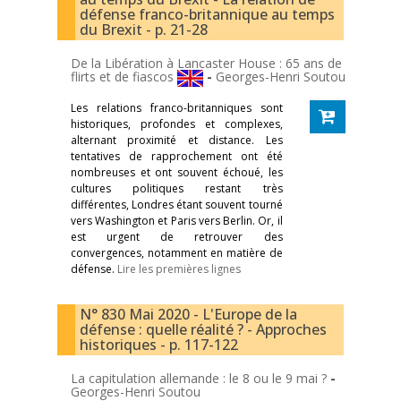
défense franco-britannique au temps
du Brexit - p. 21-28
De la Libération à Lancaster House : 65 ans de
flirts et de fiascos
-
Georges-Henri Soutou
Les relations franco-britanniques sont
historiques, profondes et complexes,
alternant proximité et distance. Les
tentatives de rapprochement ont été
nombreuses et ont souvent échoué, les
cultures politiques restant très
différentes, Londres étant souvent tourné
vers Washington et Paris vers Berlin. Or, il
est urgent de retrouver des
convergences, notamment en matière de
défense.
Lire les premières lignes
N° 830 Mai 2020 - L'Europe de la
défense : quelle réalité ? - Approches
historiques - p. 117-122
La capitulation allemande : le 8 ou le 9 mai ?
-
Georges-Henri Soutou