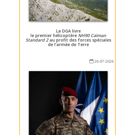
La DGA livre
le premier hélicoptère
NH90 Caïman
Standard 2
au profit des forces spéciales
de l’armée de Terre
26-07-2026