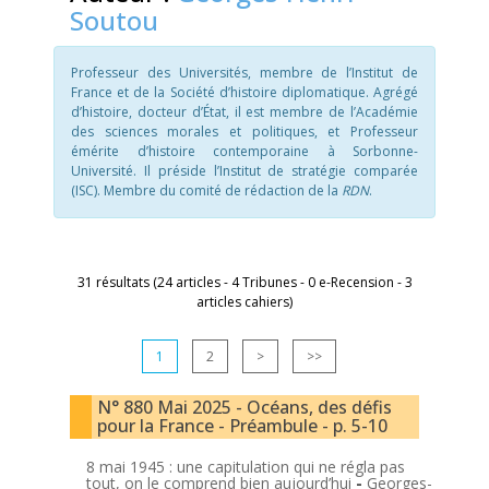
Soutou
Professeur des Universités, membre de l’Institut de
France et de la Société d’histoire diplomatique. Agrégé
d’histoire, docteur d’État, il est membre de l’Académie
des sciences morales et politiques, et Professeur
émérite d’histoire contemporaine à Sorbonne-
Université. Il préside l’Institut de stratégie comparée
(ISC). Membre du comité de rédaction de la
RDN
.
31 résultats (24 articles - 4 Tribunes - 0 e-Recension - 3
articles cahiers)
1
2
>
>>
N° 880 Mai 2025 - Océans, des défis
pour la France - Préambule - p. 5-10
8 mai 1945 : une capitulation qui ne régla pas
tout, on le comprend bien aujourd’hui
-
Georges-