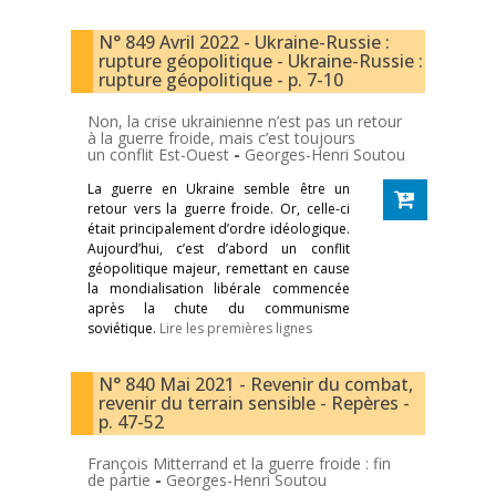
N° 849 Avril 2022 - Ukraine-Russie :
rupture géopolitique - Ukraine-Russie :
rupture géopolitique - p. 7-10
Non, la crise ukrainienne n’est pas un retour
à la guerre froide, mais c’est toujours
un conflit Est-Ouest
-
Georges-Henri Soutou
La guerre en Ukraine semble être un
retour vers la guerre froide. Or, celle-ci
était principalement d’ordre idéologique.
Aujourd’hui, c’est d’abord un conflit
géopolitique majeur, remettant en cause
la mondialisation libérale commencée
après la chute du communisme
soviétique.
Lire les premières lignes
N° 840 Mai 2021 - Revenir du combat,
revenir du terrain sensible - Repères -
p. 47-52
François Mitterrand et la guerre froide : fin
de partie
-
Georges-Henri Soutou