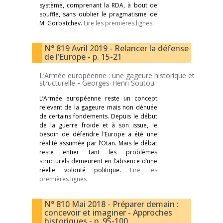
système, comprenant la RDA, à bout de
souffle, sans oublier le pragmatisme de
M. Gorbatchev.
Lire les premières lignes
N° 819 Avril 2019 - Relancer la défense
de l’Europe - p. 15-21
L’Armée européenne : une gageure historique et
structurelle
-
Georges-Henri Soutou
L’Armée européenne reste un concept
relevant de la gageure mais non dénuée
de certains fondements. Depuis le début
de la guerre froide et à son issue, le
besoin de défendre l’Europe a été une
réalité assumée par l’Otan. Mais le débat
reste entier tant les problèmes
structurels demeurent en l’absence d’une
réelle volonté politique.
Lire les
premières lignes
N° 810 Mai 2018 - Préparer demain :
concevoir et imaginer - Approches
historiques - p. 95-100