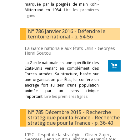
marquée par la poignée de main Kohl-
Mitterrand en 1984.
Lire les premières
lignes
N° 786 Janvier 2016 - Défendre le
territoire national - p. 54-56
La Garde nationale aux États-Unis
-
Georges-
Henri Soutou
La Garde nationale est une spécificité des
États-Unis venant en complément des
Forces armées. Sa structure, basée sur
une organisation par État, lui confère un
ancrage fort au sein d’une population
animée par un sens civique
important.
Lire les premières lignes
N° 785 Décembre 2015 - Recherche
stratégique pour la France - Recherche
stratégique pour la France - p. 36-40
L’ISC : l’esprit de la stratégie
-
Olivier Zajec
,
Georges-Henri Soutou
,
Jérôme Lespinois (de)
,