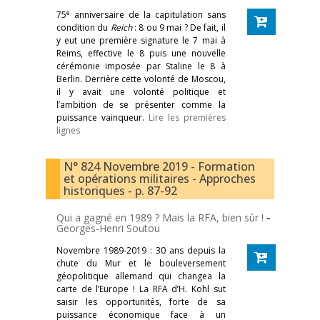
e
75
anniversaire de la capitulation sans
condition du
Reich
: 8 ou 9 mai ? De fait, il
y eut une première signature le 7 mai à
Reims, effective le 8 puis une nouvelle
cérémonie imposée par Staline le 8 à
Berlin. Derrière cette volonté de Moscou,
il y avait une volonté politique et
l’ambition de se présenter comme la
puissance vainqueur.
Lire les premières
lignes
N° 824 Novembre 2019 - Formation
et opérations militaires - Approches
historiques - p. 87-92
Qui a gagné en 1989 ? Mais la RFA, bien sûr !
-
Georges-Henri Soutou
Novembre 1989-2019 : 30 ans depuis la
chute du Mur et le bouleversement
géopolitique allemand qui changea la
carte de l’Europe ! La RFA d’H. Kohl sut
saisir les opportunités, forte de sa
puissance économique face à un