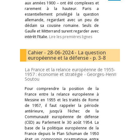
aux années 1900 – ont été complexes et
rarement à la hauteur. Paris a
essentiellement privilégié la question
allemande, regardant avec un peu de
dédain sa cousine romaine. Seuls de
Gaulle et Mitterrand surent regarder avec
intérêt l’Italie.
Lire les premières lignes
Cahier - 28-06-2024 - La question
européenne et la défense - p. 3-8
La France et la relance européenne de 1955-
1957 : économie et stratégie -
Georges-Henri
Soutou
Pour comprendre la position de la
France entre la relance européenne à
Messine en 1955 et les traités de Rome
de 1957, il faut rappeler la période
antérieure, jusqu’à l’échec de la
Communauté européenne de défense
(CED) au Parlement le 30 août 1954. La
base de la politique européenne de la
France depuis le Plan Schuman de 1950
était un compromis pragmatique entre