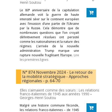
Henri Soutou
e
Le 80
anniversaire de la capitulation
allemande voit la guerre de haute
intensité sévir sur le continent européen
avec l’invasion d’une partie de l’Ukraine
par la Russie. Cela démontre que de
nombreuses questions que l’on croyait
définitivement résolues ont persisté
comme les nationalismes et la nature des
régimes. L’arrivée de la nouvelle
administration Trump marque une
rupture nouvelle fragilisant l’Europe.
Lire
les premières lignes
N° 874 Novembre 2024 - Le retour de
la mobilité stratégique - Approches
régionales - p. 64-70
Elles s’aimaient comme des sœurs : Les relations
franco-italiennes de 1945 aux années 1990
-
Georges-Henri Soutou
Malgré une histoire commune féconde,
les relations franco-italiennes – de 1945