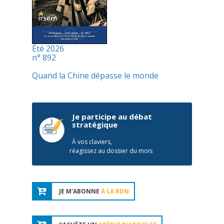
Été 2026
n° 892
Quand la Chine dépasse le monde
Je participe au débat
stratégique
À vos claviers,
réagissez au dossier du mois
JE M'ABONNE
À LA RDN